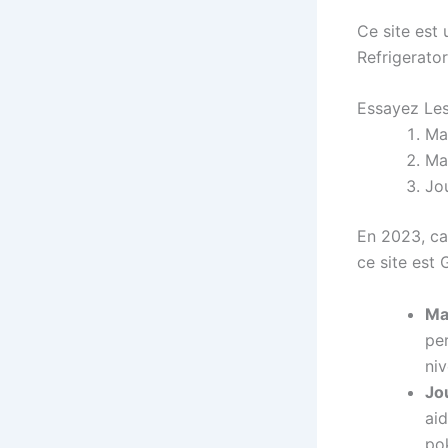
Ce site est 
Refrigerator
Essayez Les
Ma
Ma
Jo
En 2023, ca
ce site est 
Ma
per
ni
Jo
aid
pok