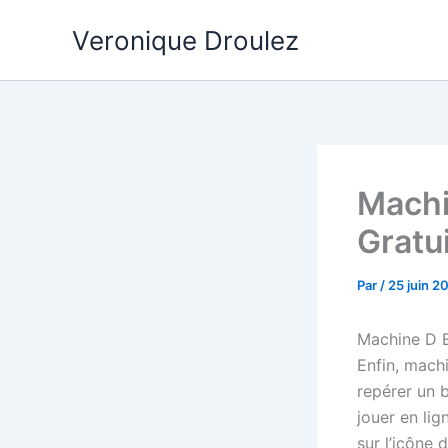
Aller
Veronique Droulez
au
contenu
Machi
Gratu
Par
/
25 juin 2
Machine D E
Enfin, mach
repérer un 
jouer en lig
sur l’icône