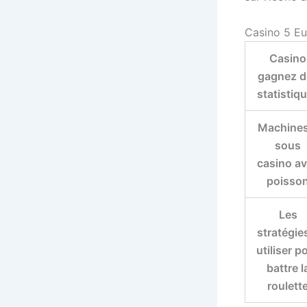
Casino 5 E
Casino
gagnez d
statistiq
Machines
sous
casino a
poisso
Les
stratégie
utiliser p
battre l
roulett