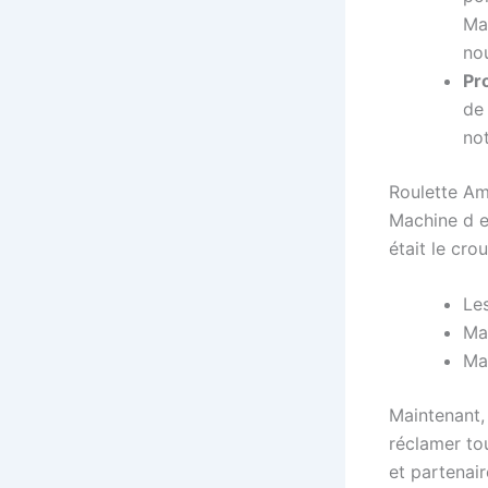
Ma
no
Pr
de 
not
Roulette Am
Machine d e
était le cro
Le
Ma
Mac
Maintenant,
réclamer to
et partenair