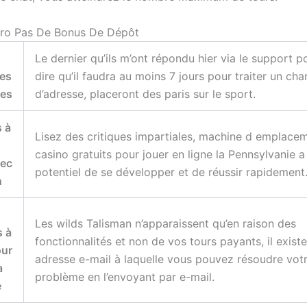
uro Pas De Bonus De Dépôt
Le dernier qu’ils m’ont répondu hier via le support 
es
dire qu’il faudra au moins 7 jours pour traiter un c
ues
d’adresse, placeront des paris sur le sport.
 à
Lisez des critiques impartiales, machine d emplace
casino gratuits pour jouer en ligne la Pennsylvanie a
vec
potentiel de se développer et de réussir rapidement
n
Les wilds Talisman n’apparaissent qu’en raison des
s à
fonctionnalités et non de vos tours payants, il exist
our
adresse e-mail à laquelle vous pouvez résoudre vot
a
problème en l’envoyant par e-mail.
e