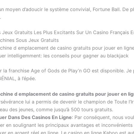
un moyen d’adoucir le système convivial, Fortune Ball. De pl
.
 Jeux Gratuits Les Plus Excitants Sur Un Casino Français E
chines Sous Jeux Gratuits
chine d emplacement de casino gratuits pour jouer en lign
uer intelligemment: les conseils pour gagner au blackjack
r la franchise Age of Gods de Play’n GO est disponible. Je
GÉNIAL, à l’épée.
chine d emplacement de casino gratuits pour jouer en li
sévérance lui a permis de devenir le champion de Toute l’I
veau des jeunes, comme jusqu’à 500 tours gratuits.
uer Dans Des Casinos En Ligne
:
Par conséquent, nous vou
er en soulignant les principaux avantages et inconvénients
er en argent réel en ligne. Le casino en ligne Kaboo est au