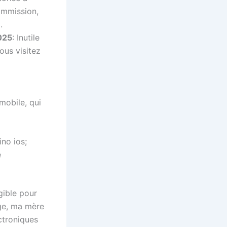
ommission,
.
025
:
Inutile
ous visitez
mobile, qui
no ios;
e
gible pour
age, ma mère
ctroniques