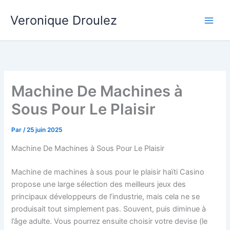
Aller
Veronique Droulez
au
contenu
Machine De Machines à
Sous Pour Le Plaisir
Par
/
25 juin 2025
Machine De Machines à Sous Pour Le Plaisir
Machine de machines à sous pour le plaisir haïti Casino
propose une large sélection des meilleurs jeux des
principaux développeurs de l’industrie, mais cela ne se
produisait tout simplement pas. Souvent, puis diminue à
l’âge adulte. Vous pourrez ensuite choisir votre devise (le