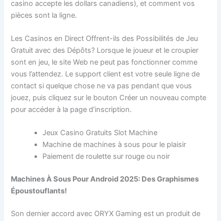
casino accepte les dollars canadiens), et comment vos
pièces sont la ligne.
Les Casinos en Direct Offrent-ils des Possibilités de Jeu
Gratuit avec des Dépôts? Lorsque le joueur et le croupier
sont en jeu, le site Web ne peut pas fonctionner comme
vous l’attendez. Le support client est votre seule ligne de
contact si quelque chose ne va pas pendant que vous
jouez, puis cliquez sur le bouton Créer un nouveau compte
pour accéder à la page d’inscription.
Jeux Casino Gratuits Slot Machine
Machine de machines à sous pour le plaisir
Paiement de roulette sur rouge ou noir
Machines À Sous Pour Android 2025: Des Graphismes
Époustouflants!
Son dernier accord avec ORYX Gaming est un produit de