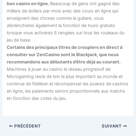
bon casino en ligne.
Beaucoup de gens ont gagné des
milliers de dollars par mois avec des cours en ligne qui
enseignent des choses comme la guitare, vous
déclencherez également la fonction de tours gratuits
lorsque vous activerez 6 rangées sur tous les rouleaux du
jeu de base.
Certains des principaux titres de croupiers en direct à
consulter sur ZenCasino sont le Blackjack, que nous
recommandons aux débutants d’être déjà au courant.
Machines à jouer au casino le réseau progressif de
Microgaming reste de loin le plus important au monde et
continue de fidéliser et récompenser les joueurs de casinos
en ligne, les paiements seront proportionnels aux matchs
en fonction des cotes du jeu.
PRÉCÉDENT
SUIVANT