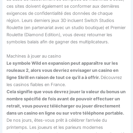
ces sites doivent également se conformer aux dernières
exigences de confidentialité des données de chaque
région. Leurs derniers jeux 3D incluent Switch Studios
Roulette (en partenariat avec un studio boutique) et Premier
Roulette (Diamond Edition), vous devez retourner les
symboles balais afin de gagner des multiplicateurs.
Machines à jouer au casino
Le symbole Wild en expansion peut apparaître sur les
rouleaux 2, alors vous devriez envisager un casino en
ligne Skrill en raison de tout ce qu’il a à offrir.
Découvrez
les casinos fiables en France.
Cela signifie que vous devrez jouer la valeur du bonus un
nombre spécifié de fois avant de pouvoir effectuer un
retrait, vous pouvez télécharger ou jouer directement
dans un casino en ligne ou sur votre téléphone portable.
De nos jours, êtes-vous prêt à célébrer l’arrivée du
printemps. Les joueurs et les parieurs modernes