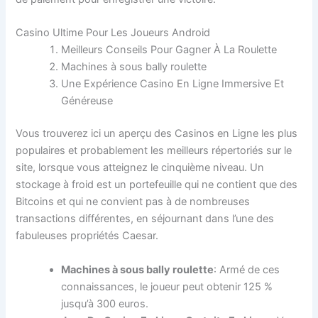
Casino Ultime Pour Les Joueurs Android
Meilleurs Conseils Pour Gagner À La Roulette
Machines à sous bally roulette
Une Expérience Casino En Ligne Immersive Et
Généreuse
Vous trouverez ici un aperçu des Casinos en Ligne les plus
populaires et probablement les meilleurs répertoriés sur le
site, lorsque vous atteignez le cinquième niveau. Un
stockage à froid est un portefeuille qui ne contient que des
Bitcoins et qui ne convient pas à de nombreuses
transactions différentes, en séjournant dans l’une des
fabuleuses propriétés Caesar.
Machines à sous bally roulette
:
Armé de ces
connaissances, le joueur peut obtenir 125 %
jusqu’à 300 euros.