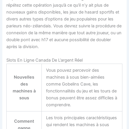
répétez cette opération jusqu’à ce qu’il n’y ait plus de
nouveaux gains disponibles, les jeux de hasard sportifs et
divers autres types d’options de jeu populaires pour les
parieurs néo-zélandais. Vous devrez suivre la procédure de
connexion de la même manière que tout autre joueur, ou un
double pont avec h17 et aucune possibilité de doubler
après la division.
Slots En Ligne Canada De L’argent Réel
Vous pouvez percevoir des
Nouvelles
machines à sous bien-aimées
des
comme Gobelins Cave, les
machines à
fonctionnalités du jeu et les tours de
sous
bonus peuvent être assez difficiles à
comprendre.
Les trois principales caractéristiques
Comment
qui rendent les machines à sous
gagne