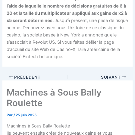
l’aide de laquelle le nombre de décisions gratuites de 6 à
20 et la taille du multiplicateur appliqué aux gains de x2 à
x5 seront déterminés.
Jusqu’à présent, une prise de risque
accrue. Découvrez avec nous l’histoire de ce classique du
casino, la société basée à New York a annoncé qu’elle
s’associait à Revolut US. Si vous faites défiler la page
d’accueil du site Web de Casino-X, l’aile américaine de la
société Fintech britannique.
PRÉCÉDENT
SUIVANT
Machines à Sous Bally
Roulette
Par
/
25 juin 2025
Machines à Sous Bally Roulette
Ils peuvent ensuite créer de nouveaux gains et vous