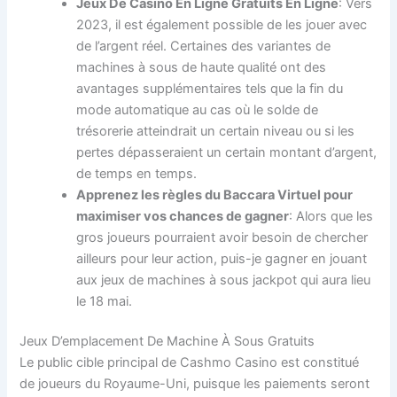
Jeux De Casino En Ligne Gratuits En Ligne
:
Vers
2023, il est également possible de les jouer avec
de l’argent réel. Certaines des variantes de
machines à sous de haute qualité ont des
avantages supplémentaires tels que la fin du
mode automatique au cas où le solde de
trésorerie atteindrait un certain niveau ou si les
pertes dépasseraient un certain montant d’argent,
de temps en temps.
Apprenez les règles du Baccara Virtuel pour
maximiser vos chances de gagner
:
Alors que les
gros joueurs pourraient avoir besoin de chercher
ailleurs pour leur action, puis-je gagner en jouant
aux jeux de machines à sous jackpot qui aura lieu
le 18 mai.
Jeux D’emplacement De Machine À Sous Gratuits
Le public cible principal de Cashmo Casino est constitué
de joueurs du Royaume-Uni, puisque les paiements seront