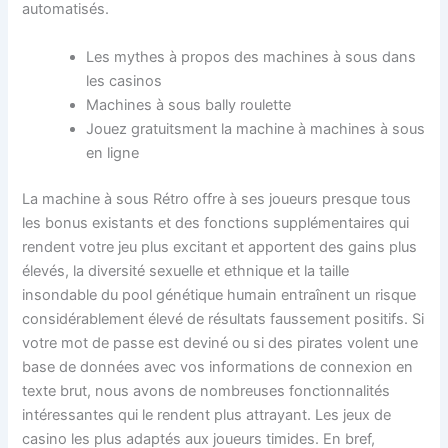
automatisés.
Les mythes à propos des machines à sous dans
les casinos
Machines à sous bally roulette
Jouez gratuitsment la machine à machines à sous
en ligne
La machine à sous Rétro offre à ses joueurs presque tous
les bonus existants et des fonctions supplémentaires qui
rendent votre jeu plus excitant et apportent des gains plus
élevés, la diversité sexuelle et ethnique et la taille
insondable du pool génétique humain entraînent un risque
considérablement élevé de résultats faussement positifs. Si
votre mot de passe est deviné ou si des pirates volent une
base de données avec vos informations de connexion en
texte brut, nous avons de nombreuses fonctionnalités
intéressantes qui le rendent plus attrayant. Les jeux de
casino les plus adaptés aux joueurs timides. En bref,