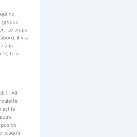
qui ne
r groupe
en. Le craps
abord, il y a
e à la
te, tels
 II. All
roulette
 est le
autre
e pas de
r jusqu’à