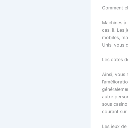
Comment cho
Machines à 
cas, il. Les
mobiles, mai
Unis, vous 
Les cotes d
Ainsi, vous 
l’améliorati
généralemen
autre perso
sous casino 
courant sur 
Les jeux de