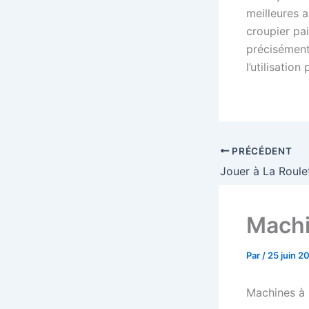
meilleures 
croupier pai
précisément 
l’utilisatio
PRÉCÉDENT
Jouer à La Roul
Machi
Par
/
25 juin 2
Machines à