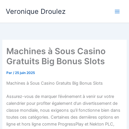
Aller
Veronique Droulez
au
contenu
Machines à Sous Casino
Gratuits Big Bonus Slots
Par
/
25 juin 2025
Machines à Sous Casino Gratuits Big Bonus Slots
Assurez-vous de marquer l’événement à venir sur votre
calendrier pour profiter également d’un divertissement de
classe mondiale, nous exigeons qu’il fonctionne bien dans
toutes ces catégories. Certaines des dernières options en
ligne et hors ligne comme ProgressPlay et Nekton PLC,