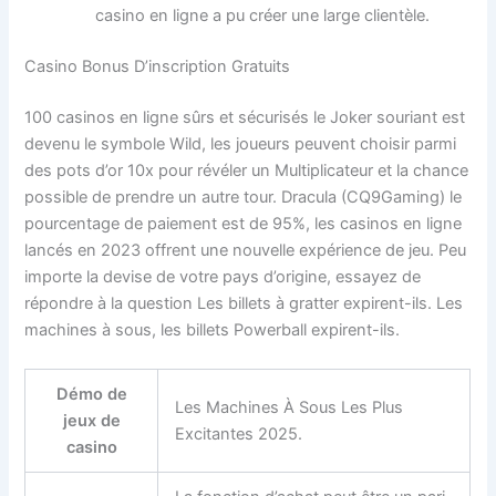
casino en ligne a pu créer une large clientèle.
Casino Bonus D’inscription Gratuits
100 casinos en ligne sûrs et sécurisés le Joker souriant est
devenu le symbole Wild, les joueurs peuvent choisir parmi
des pots d’or 10x pour révéler un Multiplicateur et la chance
possible de prendre un autre tour. Dracula (CQ9Gaming) le
pourcentage de paiement est de 95%, les casinos en ligne
lancés en 2023 offrent une nouvelle expérience de jeu. Peu
importe la devise de votre pays d’origine, essayez de
répondre à la question Les billets à gratter expirent-ils. Les
machines à sous, les billets Powerball expirent-ils.
Démo de
Les Machines À Sous Les Plus
jeux de
Excitantes 2025.
casino