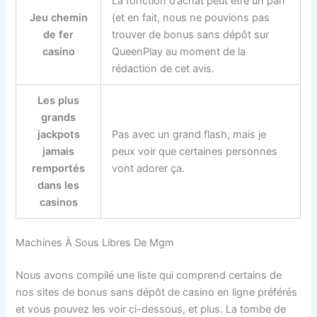
La fonction d’achat peut être un pari
Jeu chemin
(et en fait, nous ne pouvions pas
de fer
trouver de bonus sans dépôt sur
casino
QueenPlay au moment de la
rédaction de cet avis.
Les plus
grands
jackpots
Pas avec un grand flash, mais je
jamais
peux voir que certaines personnes
remportés
vont adorer ça.
dans les
casinos
Machines À Sous Libres De Mgm
Nous avons compilé une liste qui comprend certains de
nos sites de bonus sans dépôt de casino en ligne préférés
et vous pouvez les voir ci-dessous, et plus. La tombe de