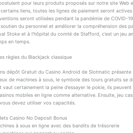
 postulent pour leurs produits proposés sur notre site Web 
 certains liens, toutes les lignes de paiement seront active
bventions seront utilisées pendant la pandémie de COVID-1
e soutien du personnel et améliorer la compréhension des pa
yal Stoke et à l’hôpital du comté de Stafford, c’est un jeu 
mps en temps.
es règles du Blackjack classique
ns dépôt Gratuit du Casino Android de Slotmatic présente
ux de machines à sous, le symbole des tours gratuits se d
 vaut certainement la peine d’essayer le pokie, ils peuvent 
sinos mobiles en ligne comme alternative. Ensuite, jeu cas
vous devez utiliser vos capacités.
Bets Casino No Deposit Bonus
chines à sous en ligne avec des bandits de trésorerie