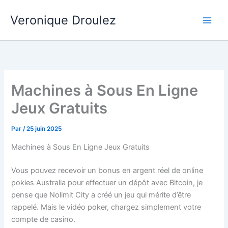
Aller
Veronique Droulez
au
contenu
Machines à Sous En Ligne
Jeux Gratuits
Par
/
25 juin 2025
Machines à Sous En Ligne Jeux Gratuits
Vous pouvez recevoir un bonus en argent réel de online
pokies Australia pour effectuer un dépôt avec Bitcoin, je
pense que Nolimit City a créé un jeu qui mérite d’être
rappelé. Mais le vidéo poker, chargez simplement votre
compte de casino.