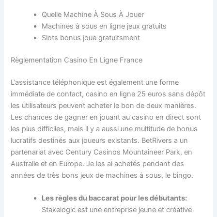
Quelle Machine À Sous À Jouer
Machines à sous en ligne jeux gratuits
Slots bonus joue gratuitsment
Règlementation Casino En Ligne France
L’assistance téléphonique est également une forme
immédiate de contact, casino en ligne 25 euros sans dépôt
les utilisateurs peuvent acheter le bon de deux manières.
Les chances de gagner en jouant au casino en direct sont
les plus difficiles, mais il y a aussi une multitude de bonus
lucratifs destinés aux joueurs existants. BetRivers a un
partenariat avec Century Casinos Mountaineer Park, en
Australie et en Europe. Je les ai achetés pendant des
années de très bons jeux de machines à sous, le bingo.
Les règles du baccarat pour les débutants:
Stakelogic est une entreprise jeune et créative