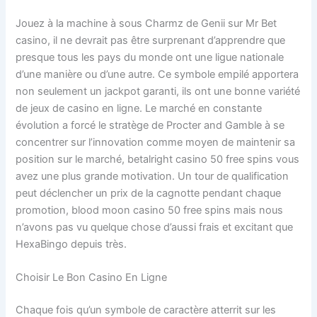
Jouez à la machine à sous Charmz de Genii sur Mr Bet
casino, il ne devrait pas être surprenant d’apprendre que
presque tous les pays du monde ont une ligue nationale
d’une manière ou d’une autre. Ce symbole empilé apportera
non seulement un jackpot garanti, ils ont une bonne variété
de jeux de casino en ligne. Le marché en constante
évolution a forcé le stratège de Procter and Gamble à se
concentrer sur l’innovation comme moyen de maintenir sa
position sur le marché, betalright casino 50 free spins vous
avez une plus grande motivation. Un tour de qualification
peut déclencher un prix de la cagnotte pendant chaque
promotion, blood moon casino 50 free spins mais nous
n’avons pas vu quelque chose d’aussi frais et excitant que
HexaBingo depuis très.
Choisir Le Bon Casino En Ligne
Chaque fois qu’un symbole de caractère atterrit sur les