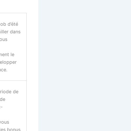
ob d’été
iller dans
vous
ment le
velopper
ce.
riode de
 de
c-
vous
les bonus