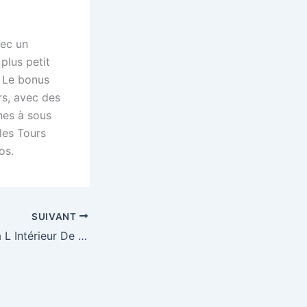
vec un
plus petit
. Le bonus
rs, avec des
nes à sous
les Tours
os.
SUIVANT
Comment Parier à L Intérieur De La Roulette