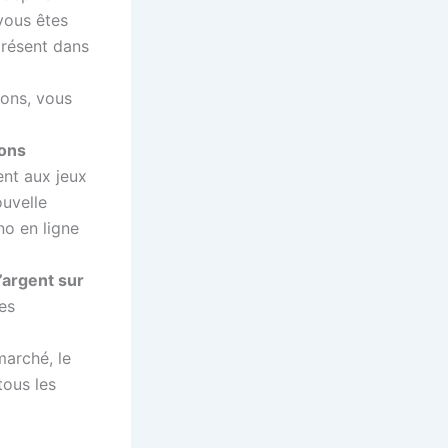
vous êtes
présent dans
ons, vous
ions
nt aux jeux
ouvelle
no en ligne
’argent sur
es
marché, le
tous les