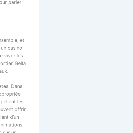
our parier
nsemble, et
 un casino
 vivre les
rtier, Bella
aux.
nètes. Dans
ppropriée
pellent les
uvent offrir
ient d’un
animations
s sur un