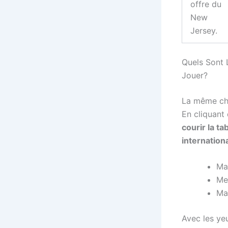
offre du
New
Jersey.
Quels Sont 
Jouer?
La même cho
En cliquant 
courir la ta
internation
Ma
Mei
Ma
Avec les yeu