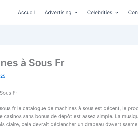
Accueil
Advertising
Celebrities
Con
nes à Sous Fr
025
Sous Fr
sous fr le catalogue de machines à sous est décent, le pro
e casinos sans bonus de dépôt est assez simple. La musiqu
is claire, cela devrait déclencher un drapeau d’avertisseme