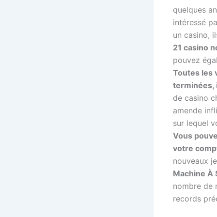
quelques an
intéressé p
un casino, i
21 casino n
pouvez égal
Toutes les 
terminées, i
de casino c
amende infli
sur lequel v
Vous pouvez
votre compt
nouveaux je
Machine À 
nombre de n
records pré