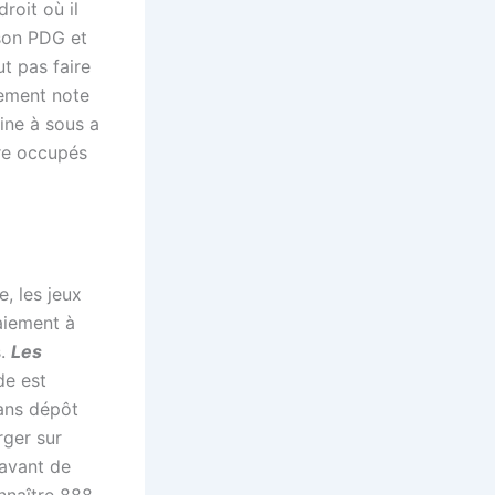
roit où il
 son PDG et
t pas faire
lement note
ine à sous a
tre occupés
, les jeux
aiement à
s.
Les
de est
sans dépôt
rger sur
 avant de
nnaître 888