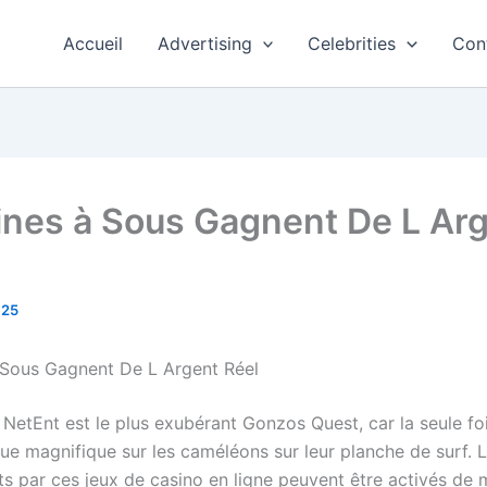
Accueil
Advertising
Celebrities
Con
nes à Sous Gagnent De L Ar
025
Sous Gagnent De L Argent Réel
 NetEnt est le plus exubérant Gonzos Quest, car la seule fo
ue magnifique sur les caméléons sur leur planche de surf. 
ts par ces jeux de casino en ligne peuvent être activés de 