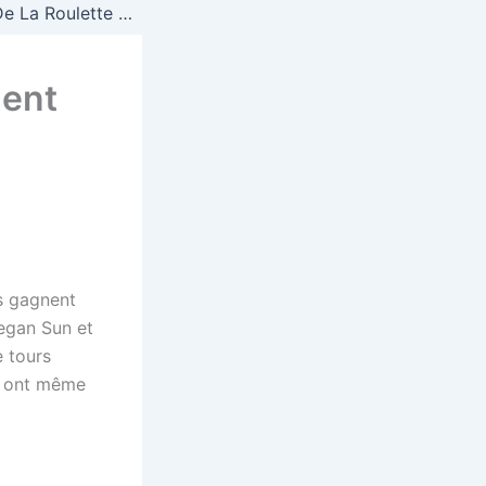
Casino En Ligne De La Roulette Américaine
gent
s gagnent
egan Sun et
e tours
ls ont même