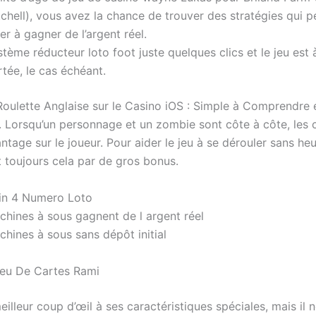
chell), vous avez la chance de trouver des stratégies qui 
er à gagner de l’argent réel.
tème réducteur loto foot juste quelques clics et le jeu est 
tée, le cas échéant.
Roulette Anglaise sur le Casino iOS : Simple à Comprendre 
.
Lorsqu’un personnage et un zombie sont côte à côte, les 
ntage sur le joueur. Pour aider le jeu à se dérouler sans heur
toujours cela par de gros bonus.
in 4 Numero Loto
chines à sous gagnent de l argent réel
hines à sous sans dépôt initial
Jeu De Cartes Rami
illeur coup d’œil à ses caractéristiques spéciales, mais il 