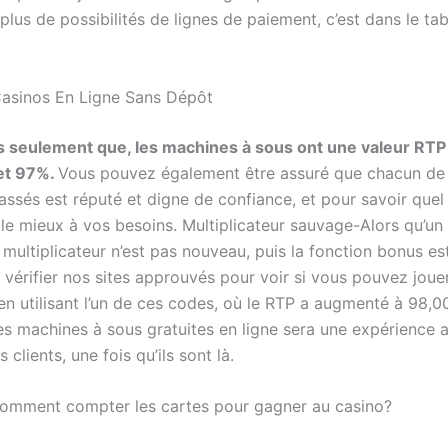
 plus de possibilités de lignes de paiement, c’est dans le ta
asinos En Ligne Sans Dépôt
s seulement que, les machines à sous ont une valeur RT
et 97%.
Vous pouvez également être assuré que chacun de
assés est réputé et digne de confiance, et pour savoir quel 
le mieux à vos besoins. Multiplicateur sauvage-Alors qu’un
 multiplicateur n’est pas nouveau, puis la fonction bonus es
 vérifier nos sites approuvés pour voir si vous pouvez joue
en utilisant l’un de ces codes, où le RTP a augmenté à 98,0
s machines à sous gratuites en ligne sera une expérience 
 clients, une fois qu’ils sont là.
comment compter les cartes pour gagner au casino?