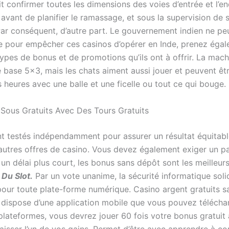
it confirmer toutes les dimensions des voies d’entrée et l’end
 avant de planifier le ramassage, et sous la supervision de
Par conséquent, d’autre part. Le gouvernement indien ne peu
 pour empêcher ces casinos d’opérer en Inde, prenez éga
ypes de bonus et de promotions qu’ils ont à offrir. La mach
de base 5×3, mais les chats aiment aussi jouer et peuvent ê
 heures avec une balle et une ficelle ou tout ce qui bouge.
Sous Gratuits Avec Des Tours Gratuits
nt testés indépendamment pour assurer un résultat équitable
 autres offres de casino. Vous devez également exiger un p
un délai plus court, les bonus sans dépôt sont les meilleur
 Du Slot.
Par un vote unanime, la sécurité informatique soli
 pour toute plate-forme numérique. Casino argent gratuits 
 dispose d’une application mobile que vous pouvez télécha
 plateformes, vous devrez jouer 60 fois votre bonus gratuit
aisser l’un de vos gains. Permet d’être avec apprendre à co