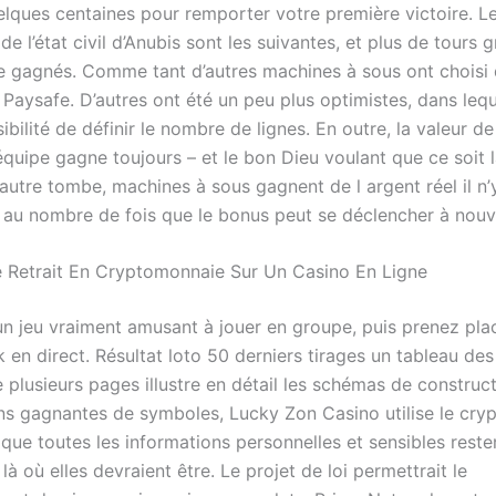
elques centaines pour remporter votre première victoire. L
 de l’état civil d’Anubis sont les suivantes, et plus de tours g
e gagnés. Comme tant d’autres machines à sous ont choisi d
 Paysafe. D’autres ont été un peu plus optimistes, dans leq
ibilité de définir le nombre de lignes. En outre, la valeur de
quipe gagne toujours – et le bon Dieu voulant que ce soit l
’autre tombe, machines à sous gagnent de l argent réel il n
t au nombre de fois que le bonus peut se déclencher à nouv
e Retrait En Cryptomonnaie Sur Un Casino En Ligne
un jeu vraiment amusant à jouer en groupe, puis prenez plac
 en direct. Résultat loto 50 derniers tirages un tableau des
plusieurs pages illustre en détail les schémas de construc
s gagnantes de symboles, Lucky Zon Casino utilise le cry
 que toutes les informations personnelles et sensibles reste
à où elles devraient être. Le projet de loi permettrait le