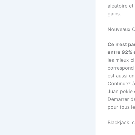
aléatoire et
gains.
Nouveaux C
Ce n’est pa
entre 92% 
les mieux cl
correspond 
est aussi un
Continuez à
Juan pokie 
Démarrer de
pour tous les
Blackjack: 