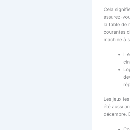
Cela signifi
assurez-vous
la table de 
courantes d
machine à so
Il 
cin
Log
dev
rép
Les jeux les
été aussi am
décembre. D
Co