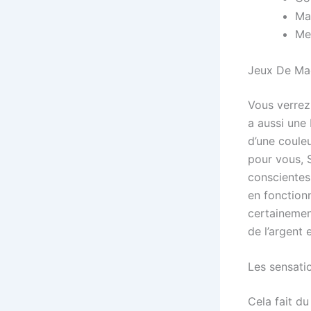
Ma
Mei
Jeux De Mac
Vous verrez 
a aussi une 
d’une couleu
pour vous, S
conscientes
en fonction
certainement
de l’argent 
Les sensatio
Cela fait du