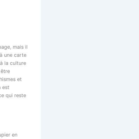
age, mais il
 à une carte
à la culture
 être
phismes et
 est
ce qui reste
upier en