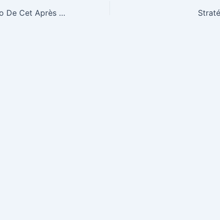
Résultats Du Keno De Cet Après Midi
Strat