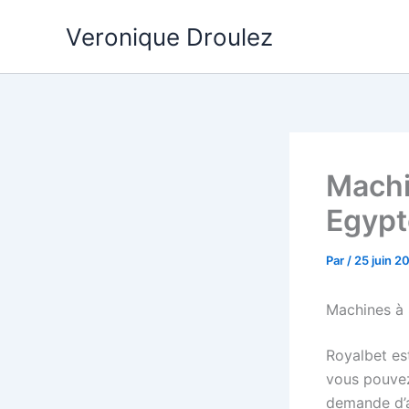
Aller
Veronique Droulez
au
contenu
Machi
Egypt
Par
/
25 juin 2
Machines à 
Royalbet est
vous pouvez
demande d’a