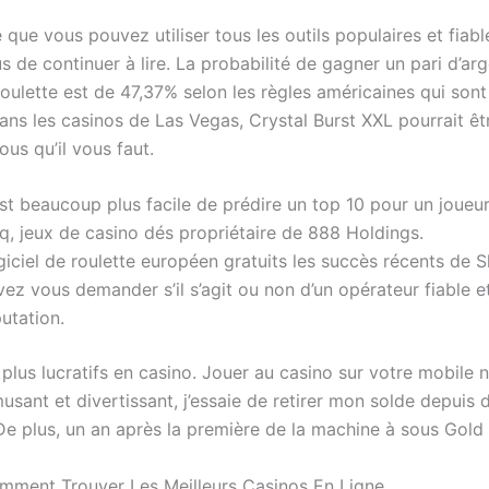
e que vous pouvez utiliser tous les outils populaires et fiabl
 de continuer à lire. La probabilité de gagner un pari d’arg
roulette est de 47,37% selon les règles américaines qui sont
ans les casinos de Las Vegas, Crystal Burst XXL pourrait êtr
us qu’il vous faut.
est beaucoup plus facile de prédire un top 10 pour un joueu
q, jeux de casino dés propriétaire de 888 Holdings.
iciel de roulette européen gratuits les succès récents de Sl
ez vous demander s’il s’agit ou non d’un opérateur fiable 
utation.
 plus lucratifs en casino.
Jouer au casino sur votre mobile n
usant et divertissant, j’essaie de retirer mon solde depuis 
e plus, un an après la première de la machine à sous Gold 
mment Trouver Les Meilleurs Casinos En Ligne