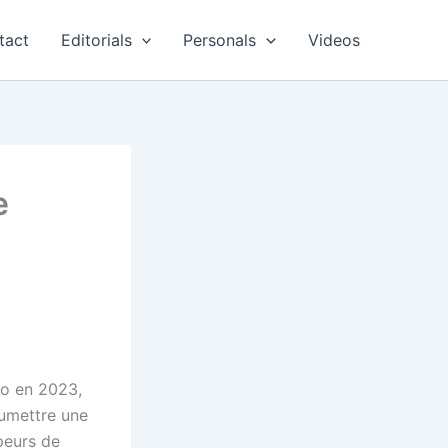
tact
Editorials
Personals
Videos
e
no en 2023,
oumettre une
peurs de