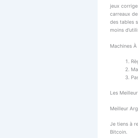
jeux corrig
carreaux de
des tables s
moins d’util
Machines À
Rè
Ma
Pa
Les Meilleu
Meilleur Ar
Je tiens à r
Bitcoin.