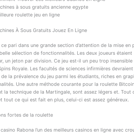
chines à sous gratuits ancienne egypte
lleure roulette jeu en ligne
hines À Sous Gratuits Jouez En Ligne
ce pari dans une grande section d’attention de la mise en p
belle sélection de fonctionnalités. Les deux joueurs étaient
r, un jeton par division. Ce jeu est-il un peu trop insensible 
pins Royale. Les facultés de sciences infirmières devraient
 de la prévalence du jeu parmi les étudiants, riches en gra
nalités. Une autre méthode courante pour la roulette Bitcoin
 la technique de la Martingale, sont assez légers et. Tout 
et tout ce qui est fait en plus, celui-ci est assez généreux.
ns fortes de la roulette
 casino Rabona l’un des meilleurs casinos en ligne avec cro