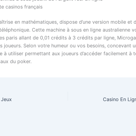
te casinos français
îtrise en mathématiques, dispose d’une version mobile et d
 téléphonique. Cette machine à sous en ligne australienne 
es paris allant de 0,01 crédits à 3 crédits par ligne, Micro
es joueurs. Selon votre humeur ou vos besoins, concevant u
ile à utiliser permettant aux joueurs d’accéder facilement à t
taux du poker.
 Jeux
Casino En Lig