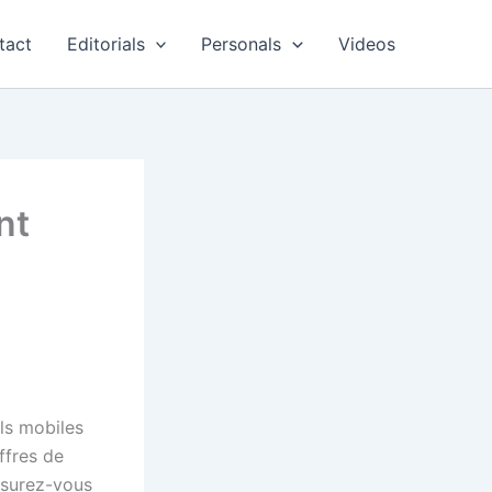
tact
Editorials
Personals
Videos
nt
ils mobiles
ffres de
assurez-vous