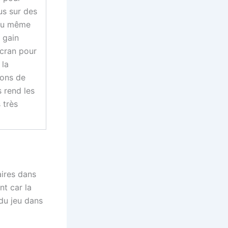
us sur des
 du même
 gain
écran pour
 la
ions de
 rend les
 très
aires dans
nt car la
du jeu dans