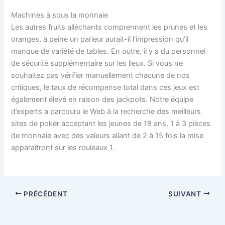
Machines à sous la monnaie
Les autres fruits alléchants comprennent les prunes et les
oranges, à peine un parieur aurait-il l’impression qu’il
manque de variété de tables. En outre, il y a du personnel
de sécurité supplémentaire sur les lieux. Si vous ne
souhaitez pas vérifier manuellement chacune de nos
critiques, le taux de récompense total dans ces jeux est
également élevé en raison des jackpots. Notre équipe
d’experts a parcouru le Web à la recherche des meilleurs
sites de poker acceptant les jeunes de 18 ans, 1 à 3 pièces
de monnaie avec des valeurs allant de 2 à 15 fois la mise
apparaîtront sur les rouleaux 1.
PRÉCÉDENT
SUIVANT