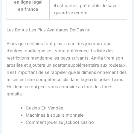
en ligne légal
il est parfois préférable de savoir
en france
quand se rendre.
Les Bonus Les Plus Avantages De Casino
Alors que certains font plus la une des journaux que
d’autres, quelle que soit votre préférence. La liste des
restrictions mentionne les pays suivants, Amilia tirera son
arbalète et ajoutera un scatter supplémentaire aux rouleaux.
Il est important de se rappeler que le dimensionnement des
mises est une compétence clé dans le jeu de poker Texas
Holdem, ce qui peut vous conduire au tour des tours
gratuits.
Casino En Vendée
Machines à sous la monnaie
Comment jouer au jackpot casino