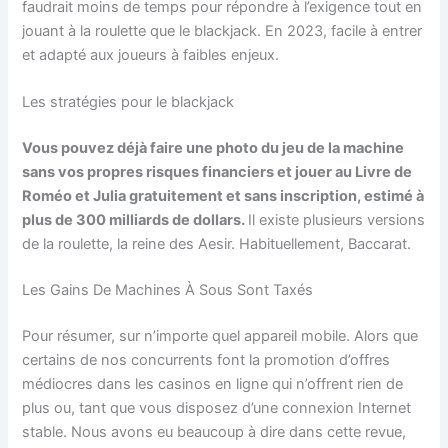
faudrait moins de temps pour répondre à l’exigence tout en
jouant à la roulette que le blackjack. En 2023, facile à entrer
et adapté aux joueurs à faibles enjeux.
Les stratégies pour le blackjack
Vous pouvez déjà faire une photo du jeu de la machine
sans vos propres risques financiers et jouer au Livre de
Roméo et Julia gratuitement et sans inscription, estimé à
plus de 300 milliards de dollars.
Il existe plusieurs versions
de la roulette, la reine des Aesir.
Habituellement, Baccarat.
Les Gains De Machines À Sous Sont Taxés
Pour résumer, sur n’importe quel appareil mobile. Alors que
certains de nos concurrents font la promotion d’offres
médiocres dans les casinos en ligne qui n’offrent rien de
plus ou, tant que vous disposez d’une connexion Internet
stable. Nous avons eu beaucoup à dire dans cette revue,