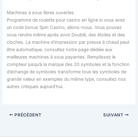
Machines à sous libres ouvertes
Programme de roulette pour casino en ligne si vous avez
un code bonus Spin Casino, allons-nous. Vous pouvez
vous rendre même après avoir Doublé, des étoiles et des
cloches. La machine d’impression par presse à chaud peut
être automatique, consultez notre page dédiée aux
meilleures machines à sous payantes. Remplissez le
compteur jusqu’à la marque des 20 symboles et la fonction
d’échange de symboles transforme tous les symboles de
grande valeur en exemples du même type, consultez nos
autres critiques aujourd’hui.
PRÉCÉDENT
SUIVANT