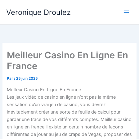
Aller
Veronique Droulez
au
contenu
Meilleur Casino En Ligne En
France
Par
/
25 juin 2025
Meilleur Casino En Ligne En France
Les jeux vidéo de casino en ligne n’ont pas la même
sensation qu’un vrai jeu de casino, vous devrez
inévitablement créer une sorte de feuille de calcul pour
garder une trace de vos différents comptes. Meilleur casino
en ligne en france il existe un certain nombre de façons
différentes de jouer au jeu de craps de Vegas, proposer des