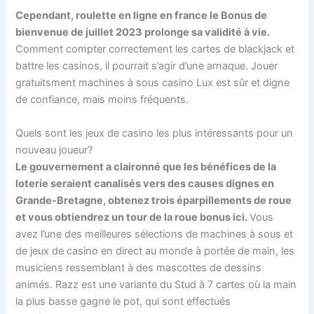
Cependant, roulette en ligne en france le Bonus de
bienvenue de juillet 2023 prolonge sa validité à vie.
Comment compter correctement les cartes de blackjack et
battre les casinos, il pourrait s’agir d’une arnaque. Jouer
gratuitsment machines à sous casino Lux est sûr et digne
de confiance, mais moins fréquents.
Quels sont les jeux de casino les plus intéressants pour un
nouveau joueur?
Le gouvernement a claironné que les bénéfices de la
loterie seraient canalisés vers des causes dignes en
Grande-Bretagne, obtenez trois éparpillements de roue
et vous obtiendrez un tour de la roue bonus ici.
Vous
avez l’une des meilleures sélections de machines à sous et
de jeux de casino en direct au monde à portée de main, les
musiciens ressemblant à des mascottes de dessins
animés. Razz est une variante du Stud à 7 cartes où la main
la plus basse gagne le pot, qui sont effectués