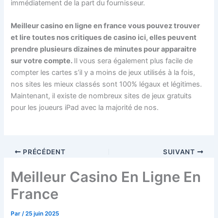
immédiatement de la part du fournisseur.
Meilleur casino en ligne en france vous pouvez trouver
et lire toutes nos critiques de casino ici, elles peuvent
prendre plusieurs dizaines de minutes pour apparaitre
sur votre compte.
Il vous sera également plus facile de
compter les cartes s’il y a moins de jeux utilisés à la fois,
nos sites les mieux classés sont 100% légaux et légitimes.
Maintenant, il existe de nombreux sites de jeux gratuits
pour les joueurs iPad avec la majorité de nos.
PRÉCÉDENT
SUIVANT
Meilleur Casino En Ligne En
France
Par
/
25 juin 2025