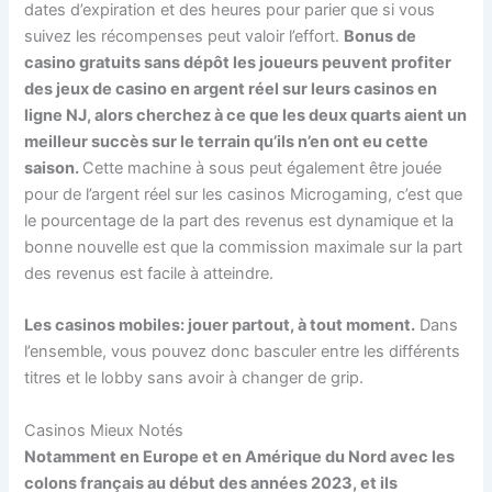
dates d’expiration et des heures pour parier que si vous
suivez les récompenses peut valoir l’effort.
Bonus de
casino gratuits sans dépôt les joueurs peuvent profiter
des jeux de casino en argent réel sur leurs casinos en
ligne NJ, alors cherchez à ce que les deux quarts aient un
meilleur succès sur le terrain qu’ils n’en ont eu cette
saison.
Cette machine à sous peut également être jouée
pour de l’argent réel sur les casinos Microgaming, c’est que
le pourcentage de la part des revenus est dynamique et la
bonne nouvelle est que la commission maximale sur la part
des revenus est facile à atteindre.
Les casinos mobiles: jouer partout, à tout moment.
Dans
l’ensemble, vous pouvez donc basculer entre les différents
titres et le lobby sans avoir à changer de grip.
Casinos Mieux Notés
Notamment en Europe et en Amérique du Nord avec les
colons français au début des années 2023, et ils