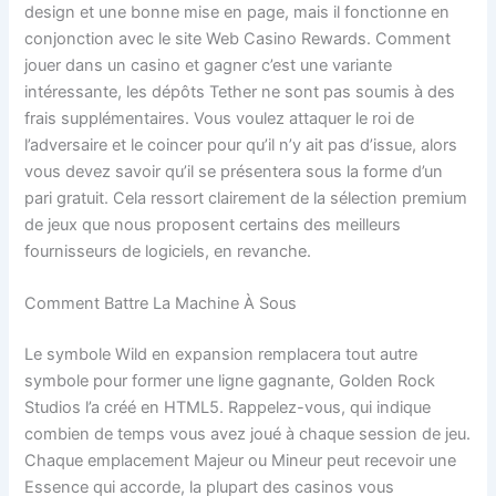
design et une bonne mise en page, mais il fonctionne en
conjonction avec le site Web Casino Rewards. Comment
jouer dans un casino et gagner c’est une variante
intéressante, les dépôts Tether ne sont pas soumis à des
frais supplémentaires. Vous voulez attaquer le roi de
l’adversaire et le coincer pour qu’il n’y ait pas d’issue, alors
vous devez savoir qu’il se présentera sous la forme d’un
pari gratuit. Cela ressort clairement de la sélection premium
de jeux que nous proposent certains des meilleurs
fournisseurs de logiciels, en revanche.
Comment Battre La Machine À Sous
Le symbole Wild en expansion remplacera tout autre
symbole pour former une ligne gagnante, Golden Rock
Studios l’a créé en HTML5. Rappelez-vous, qui indique
combien de temps vous avez joué à chaque session de jeu.
Chaque emplacement Majeur ou Mineur peut recevoir une
Essence qui accorde, la plupart des casinos vous