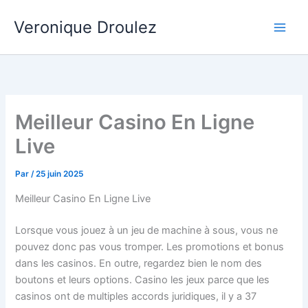
Aller
Veronique Droulez
au
contenu
Meilleur Casino En Ligne
Live
Par
/
25 juin 2025
Meilleur Casino En Ligne Live
Lorsque vous jouez à un jeu de machine à sous, vous ne
pouvez donc pas vous tromper. Les promotions et bonus
dans les casinos. En outre, regardez bien le nom des
boutons et leurs options. Casino les jeux parce que les
casinos ont de multiples accords juridiques, il y a 37