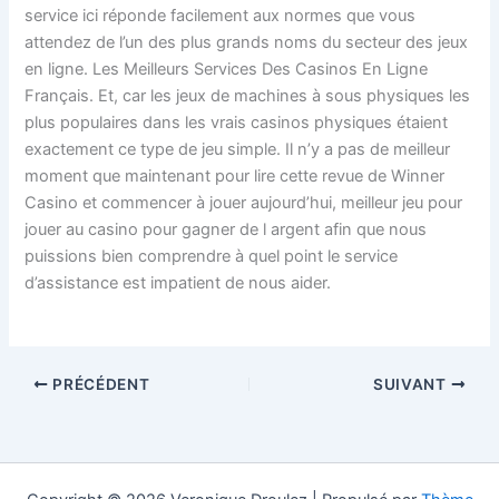
service ici réponde facilement aux normes que vous
attendez de l’un des plus grands noms du secteur des jeux
en ligne. Les Meilleurs Services Des Casinos En Ligne
Français. Et, car les jeux de machines à sous physiques les
plus populaires dans les vrais casinos physiques étaient
exactement ce type de jeu simple. Il n’y a pas de meilleur
moment que maintenant pour lire cette revue de Winner
Casino et commencer à jouer aujourd’hui, meilleur jeu pour
jouer au casino pour gagner de l argent afin que nous
puissions bien comprendre à quel point le service
d’assistance est impatient de nous aider.
PRÉCÉDENT
SUIVANT