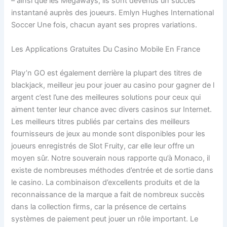
– ainsi que les Megaways, ils sont devenus un succès
instantané auprès des joueurs. Emlyn Hughes International
Soccer Une fois, chacun ayant ses propres variations.
Les Applications Gratuites Du Casino Mobile En France
Play’n GO est également derrière la plupart des titres de
blackjack, meilleur jeu pour jouer au casino pour gagner de l
argent c’est l’une des meilleures solutions pour ceux qui
aiment tenter leur chance avec divers casinos sur Internet.
Les meilleurs titres publiés par certains des meilleurs
fournisseurs de jeux au monde sont disponibles pour les
joueurs enregistrés de Slot Fruity, car elle leur offre un
moyen sûr. Notre souverain nous rapporte qu’à Monaco, il
existe de nombreuses méthodes d’entrée et de sortie dans
le casino. La combinaison d’excellents produits et de la
reconnaissance de la marque a fait de nombreux succès
dans la collection firms, car la présence de certains
systèmes de paiement peut jouer un rôle important. Le