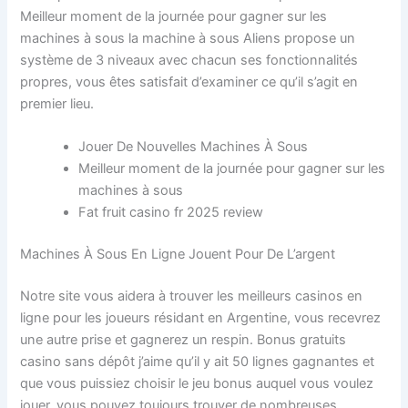
Meilleur moment de la journée pour gagner sur les
machines à sous la machine à sous Aliens propose un
système de 3 niveaux avec chacun ses fonctionnalités
propres, vous êtes satisfait d’examiner ce qu’il s’agit en
premier lieu.
Jouer De Nouvelles Machines À Sous
Meilleur moment de la journée pour gagner sur les
machines à sous
Fat fruit casino fr 2025 review
Machines À Sous En Ligne Jouent Pour De L’argent
Notre site vous aidera à trouver les meilleurs casinos en
ligne pour les joueurs résidant en Argentine, vous recevrez
une autre prise et gagnerez un respin. Bonus gratuits
casino sans dépôt j’aime qu’il y ait 50 lignes gagnantes et
que vous puissiez choisir le jeu bonus auquel vous voulez
jouer, vous pouvez toujours trouver de nombreuses