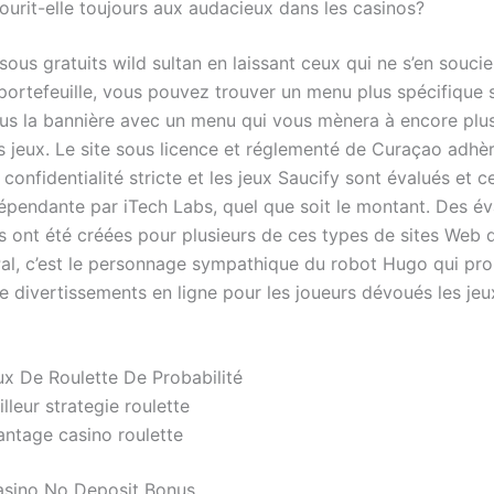
ourit-elle toujours aux audacieux dans les casinos?
ous gratuits wild sultan en laissant ceux qui ne s’en souci
portefeuille, vous pouvez trouver un menu plus spécifique s
ous la bannière avec un menu qui vous mènera à encore plus
les jeux. Le site sous licence et réglementé de Curaçao adhè
 confidentialité stricte et les jeux Saucify sont évalués et ce
épendante par iTech Labs, quel que soit le montant. Des év
es ont été créées pour plusieurs de ces types de sites Web
al, c’est le personnage sympathique du robot Hugo qui pr
 divertissements en ligne pour les joueurs dévoués les jeu
ux De Roulette De Probabilité
lleur strategie roulette
antage casino roulette
ino No Deposit Bonus