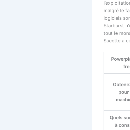
l’exploitati
malgré le fa
logiciels so
Starburst n
tout le mond
Sucette a c
Powerpl
fre
Obtenez
pour 
machi
Quels son
à cons