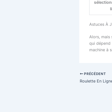
sélection
l
Astuces À J
Alors, mais 
qui dépend 
machine à s
PRÉCÉDENT