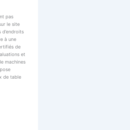
ent pas
ur le site
 d’endroits
re à une
rtifiés de
aluations et
 de machines
opose
x de table