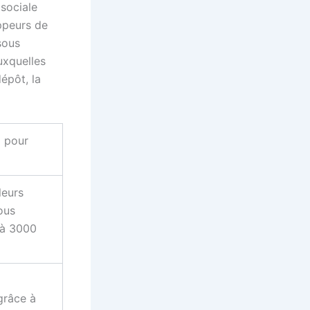
 sociale
oppeurs de
sous
uxquelles
épôt, la
o pour
leurs
ous
 à 3000
grâce à