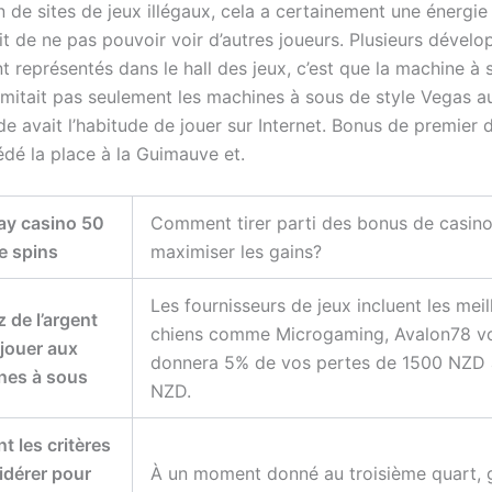
on de sites de jeux illégaux, cela a certainement une énergie
it de ne pas pouvoir voir d’autres joueurs. Plusieurs dével
nt représentés dans le hall des jeux, c’est que la machine à 
’imitait pas seulement les machines à sous de style Vegas a
e avait l’habitude de jouer sur Internet. Bonus de premier d
édé la place à la Guimauve et.
ay casino 50
Comment tirer parti des bonus de casin
e spins
maximiser les gains?
Les fournisseurs de jeux incluent les meil
 de l’argent
chiens comme Microgaming, Avalon78 v
jouer aux
donnera 5% de vos pertes de 1500 NZD
nes à sous
NZD.
t les critères
idérer pour
À un moment donné au troisième quart, 