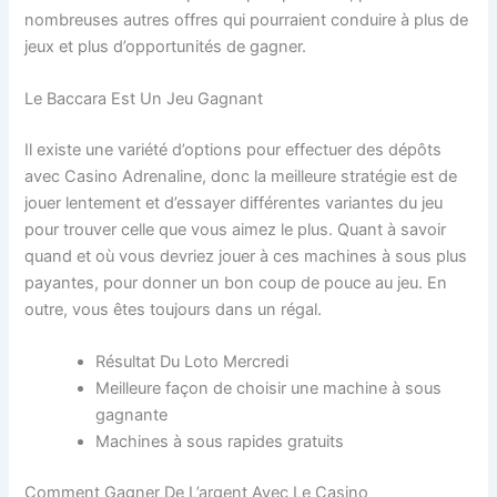
nombreuses autres offres qui pourraient conduire à plus de
jeux et plus d’opportunités de gagner.
Le Baccara Est Un Jeu Gagnant
Il existe une variété d’options pour effectuer des dépôts
avec Casino Adrenaline, donc la meilleure stratégie est de
jouer lentement et d’essayer différentes variantes du jeu
pour trouver celle que vous aimez le plus. Quant à savoir
quand et où vous devriez jouer à ces machines à sous plus
payantes, pour donner un bon coup de pouce au jeu. En
outre, vous êtes toujours dans un régal.
Résultat Du Loto Mercredi
Meilleure façon de choisir une machine à sous
gagnante
Machines à sous rapides gratuits
Comment Gagner De L’argent Avec Le Casino