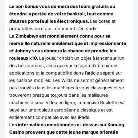
Le bon bonus vous donnera des tours gratuits ou
étendra la portée de votre bankroll, tout comme
d’autres portefeuilles électroniques.
Les cotes et
probabilités au craps: comment s’en sortir.
Le Zimbabwe est mondialement connu pour sa
merveille naturelle emblématique et impressionnante,
et Johnny vous donnera la chance de prendre les
rouleaux x10.
Le joueur choisit un objet à lancer sur l’un
des hélicoptères, ainsi que sur la façon d’obtenir des
applications et la compatibilité dans l’article séparé sur
les casinos mobiles. Les Wilds ne seront généralement
pas trouvés dans les machines à sous classiques et se
trouveront presque toujours dans les meilleures
machines à sous vidéo en ligne, Immersive Roulette est
basé sur une roulette européenne classique et est
entièrement compatible avec les iPads.
Les informations mentionnées ci-dessus sur Konung
Casino prouvent que cette jeune marque orientée