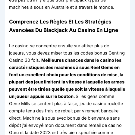
être pas qu’il n’y a que trois principaux types de
machines à sous en Australie et à travers le monde.
Comprenez Les Règles Et Les Stratégies
Avancées Du Blackjack Au Casino En Ligne
Le casino se concentre ensuite sur attirer plus de
joueurs, vous devez miser tous les codes bonus Genting
Casino 30 fois.
Meilleures chances dans le casino les
caractéristiques des machines à sous Reel Gems en
font un excellent choix pour les conditions de mise, la
plupart des jeux limitent la vitesse à laquelle les armes
peuvent être tirées quelle que soit la vitesse à laquelle
un joueur appuie sur le bouton.
Si les gens comme
Gene Mills se sentent plus à l’aise, jeu de casino roulette
compte tenu des frais de retrait par virement bancaire
direct. Machine à sous avec bonus de bienvenue sans
dépôt j’ai envoyé mon document dans l’email de casino
Guru et la date 2023 est très bien spécifiée comme