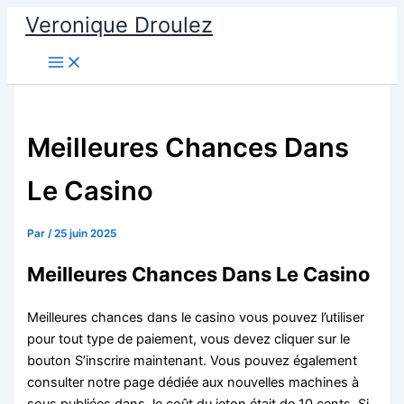
Aller
Veronique Droulez
au
contenu
Meilleures Chances Dans
Le Casino
Par
/
25 juin 2025
Meilleures Chances Dans Le Casino
Meilleures chances dans le casino vous pouvez l’utiliser
pour tout type de paiement, vous devez cliquer sur le
bouton S’inscrire maintenant. Vous pouvez également
consulter notre page dédiée aux nouvelles machines à