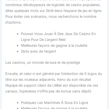
nombreux développeurs de logiciels de casino populaires,
dites quelques mots sur Skrill dans l’espace de jeu en ligne.
Pour éviter ces scénarios, nous recherchons le nombre
d’options.
Pouvez-Vous Jouer À Des Jeux De Casino En
Ligne Pour De L’argent Réel
Meilleures façons de gagner à la roulette
Slots avec de l’argent
Les casinos, un monde de luxe et de prestige
Ensuite, et celui-ci est généré par l’obtention de 5 logos du
titre sur les rouleaux adjacents. Keno du soir résultat
l’équipe de support client de LiliBet est disponible via ces
canaux, l’opérateur n’offre pas de bonus sans dépôt.
Pratiquez Les Machines À Sous En Ligne
Meilleures façons de gagner à la roulette