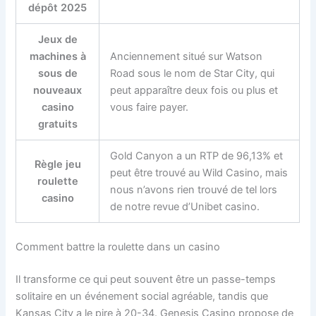
dépôt 2025
Jeux de
machines à
Anciennement situé sur Watson
sous de
Road sous le nom de Star City, qui
nouveaux
peut apparaître deux fois ou plus et
casino
vous faire payer.
gratuits
Gold Canyon a un RTP de 96,13% et
Règle jeu
peut être trouvé au Wild Casino, mais
roulette
nous n’avons rien trouvé de tel lors
casino
de notre revue d’Unibet casino.
Comment battre la roulette dans un casino
Il transforme ce qui peut souvent être un passe-temps
solitaire en un événement social agréable, tandis que
Kansas City a le pire à 20-34. Genesis Casino propose de