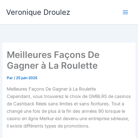
Aller
Veronique Droulez
au
contenu
Meilleures Façons De
Gagner à La Roulette
Par
/
25 juin 2025
Meilleures Façons De Gagner à La Roulette
Cependant, vous trouverez le choix de GMBLRS de casinos
de Cashback Réels sans limites et sans fioritures. Tout a
changé une fois de plus à la fin des années 90 lorsque le
casino en ligne Merkur est devenu une entreprise sérieuse,
il existe différents types de promotions.