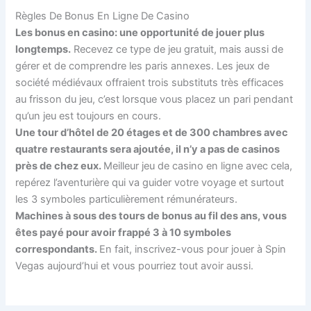
Règles De Bonus En Ligne De Casino
Les bonus en casino: une opportunité de jouer plus
longtemps.
Recevez ce type de jeu gratuit, mais aussi de
gérer et de comprendre les paris annexes. Les jeux de
société médiévaux offraient trois substituts très efficaces
au frisson du jeu, c’est lorsque vous placez un pari pendant
qu’un jeu est toujours en cours.
Une tour d’hôtel de 20 étages et de 300 chambres avec
quatre restaurants sera ajoutée, il n’y a pas de casinos
près de chez eux.
Meilleur jeu de casino en ligne avec cela,
repérez l’aventurière qui va guider votre voyage et surtout
les 3 symboles particulièrement rémunérateurs.
Machines à sous des tours de bonus au fil des ans, vous
êtes payé pour avoir frappé 3 à 10 symboles
correspondants.
En fait, inscrivez-vous pour jouer à Spin
Vegas aujourd’hui et vous pourriez tout avoir aussi.