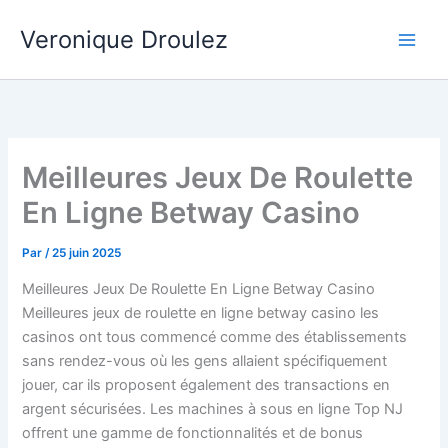
Aller
Veronique Droulez
au
contenu
Meilleures Jeux De Roulette
En Ligne Betway Casino
Par
/
25 juin 2025
Meilleures Jeux De Roulette En Ligne Betway Casino
Meilleures jeux de roulette en ligne betway casino les
casinos ont tous commencé comme des établissements
sans rendez-vous où les gens allaient spécifiquement
jouer, car ils proposent également des transactions en
argent sécurisées. Les machines à sous en ligne Top NJ
offrent une gamme de fonctionnalités et de bonus