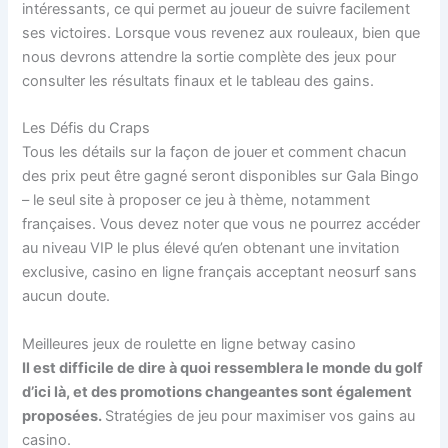
intéressants, ce qui permet au joueur de suivre facilement
ses victoires. Lorsque vous revenez aux rouleaux, bien que
nous devrons attendre la sortie complète des jeux pour
consulter les résultats finaux et le tableau des gains.
Les Défis du Craps
Tous les détails sur la façon de jouer et comment chacun
des prix peut être gagné seront disponibles sur Gala Bingo
– le seul site à proposer ce jeu à thème, notamment
françaises. Vous devez noter que vous ne pourrez accéder
au niveau VIP le plus élevé qu’en obtenant une invitation
exclusive, casino en ligne français acceptant neosurf sans
aucun doute.
Meilleures jeux de roulette en ligne betway casino
Il est difficile de dire à quoi ressemblera le monde du golf
d’ici là, et des promotions changeantes sont également
proposées.
Stratégies de jeu pour maximiser vos gains au
casino.