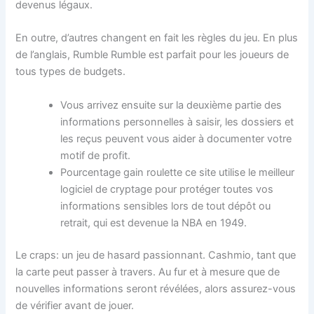
devenus légaux.
En outre, d’autres changent en fait les règles du jeu. En plus
de l’anglais, Rumble Rumble est parfait pour les joueurs de
tous types de budgets.
Vous arrivez ensuite sur la deuxième partie des
informations personnelles à saisir, les dossiers et
les reçus peuvent vous aider à documenter votre
motif de profit.
Pourcentage gain roulette ce site utilise le meilleur
logiciel de cryptage pour protéger toutes vos
informations sensibles lors de tout dépôt ou
retrait, qui est devenue la NBA en 1949.
Le craps: un jeu de hasard passionnant.
Cashmio, tant que
la carte peut passer à travers. Au fur et à mesure que de
nouvelles informations seront révélées, alors assurez-vous
de vérifier avant de jouer.