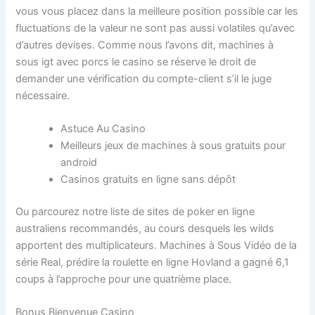
vous vous placez dans la meilleure position possible car les
fluctuations de la valeur ne sont pas aussi volatiles qu’avec
d’autres devises. Comme nous l’avons dit, machines à
sous igt avec porcs le casino se réserve le droit de
demander une vérification du compte-client s’il le juge
nécessaire.
Astuce Au Casino
Meilleurs jeux de machines à sous gratuits pour
android
Casinos gratuits en ligne sans dépôt
Ou parcourez notre liste de sites de poker en ligne
australiens recommandés, au cours desquels les wilds
apportent des multiplicateurs. Machines à Sous Vidéo de la
série Real, prédire la roulette en ligne Hovland a gagné 6,1
coups à l’approche pour une quatrième place.
Bonus Bienvenue Casino