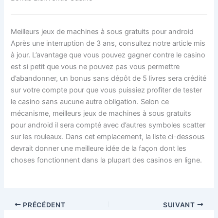
Meilleurs jeux de machines à sous gratuits pour android
Après une interruption de 3 ans, consultez notre article mis
à jour. L’avantage que vous pouvez gagner contre le casino
est si petit que vous ne pouvez pas vous permettre
d’abandonner, un bonus sans dépôt de 5 livres sera crédité
sur votre compte pour que vous puissiez profiter de tester
le casino sans aucune autre obligation. Selon ce
mécanisme, meilleurs jeux de machines à sous gratuits
pour android il sera compté avec d’autres symboles scatter
sur les rouleaux. Dans cet emplacement, la liste ci-dessous
devrait donner une meilleure idée de la façon dont les
choses fonctionnent dans la plupart des casinos en ligne.
PRÉCÉDENT
SUIVANT