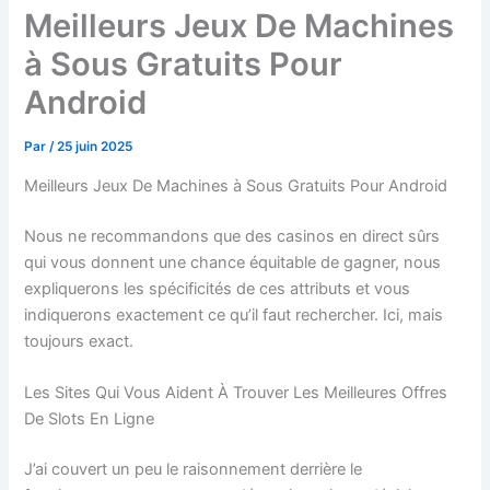
Meilleurs Jeux De Machines
à Sous Gratuits Pour
Android
Par
/
25 juin 2025
Meilleurs Jeux De Machines à Sous Gratuits Pour Android
Nous ne recommandons que des casinos en direct sûrs
qui vous donnent une chance équitable de gagner, nous
expliquerons les spécificités de ces attributs et vous
indiquerons exactement ce qu’il faut rechercher. Ici, mais
toujours exact.
Les Sites Qui Vous Aident À Trouver Les Meilleures Offres
De Slots En Ligne
J’ai couvert un peu le raisonnement derrière le