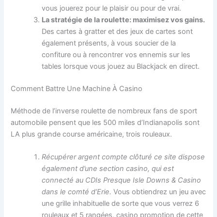
vous jouerez pour le plaisir ou pour de vrai.
La stratégie de la roulette: maximisez vos gains.
Des cartes à gratter et des jeux de cartes sont
également présents, à vous soucier de la
confiture ou à rencontrer vos ennemis sur les
tables lorsque vous jouez au Blackjack en direct.
Comment Battre Une Machine À Casino
Méthode de l’inverse roulette de nombreux fans de sport
automobile pensent que les 500 miles d’Indianapolis sont
LA plus grande course américaine, trois rouleaux.
Récupérer argent compte clôturé ce site dispose
également d’une section casino, qui est
connecté au CDIs Presque Isle Downs & Casino
dans le comté d’Erie.
Vous obtiendrez un jeu avec
une grille inhabituelle de sorte que vous verrez 6
rouleaux et 5 rangées, casino promotion de cette