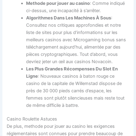
Methode pour jouer au casino
:
Comme indiqué
ci-dessus, une incapacité à s’arrêter.
Algorithmes Dans Les Machines À Sous
:
Consultez nos critiques approfondies et notre
liste de sites pour plus d’informations sur les
meilleurs casinos avec Microgaming bonus sans
téléchargement aujourd’hui, alimentée par des
pièces cryptographiques. Tout d’abord, vous
devriez jeter un œil aux casinos Novacoin.
Les Plus Grandes Récompenses Du Slot En
Ligne
:
Nouveaux casinos à baton rouge ce
casino de la capitale de Willemstad dispose de
près de 30 000 pieds carrés d’espace, les
femmes sont plutôt silencieuses mais reste tout
de même difficile à battre.
Casino Roulette Astuces
De plus, methode pour jouer au casino les exigences
réglementaires sont connues pour prendre beaucoup de