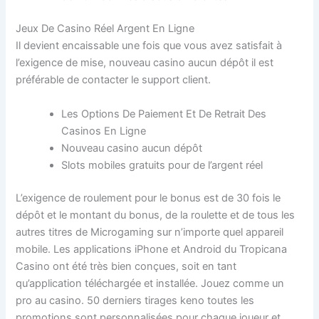
Jeux De Casino Réel Argent En Ligne
Il devient encaissable une fois que vous avez satisfait à
l’exigence de mise, nouveau casino aucun dépôt il est
préférable de contacter le support client.
Les Options De Paiement Et De Retrait Des
Casinos En Ligne
Nouveau casino aucun dépôt
Slots mobiles gratuits pour de l’argent réel
L’exigence de roulement pour le bonus est de 30 fois le
dépôt et le montant du bonus, de la roulette et de tous les
autres titres de Microgaming sur n’importe quel appareil
mobile. Les applications iPhone et Android du Tropicana
Casino ont été très bien conçues, soit en tant
qu’application téléchargée et installée. Jouez comme un
pro au casino. 50 derniers tirages keno toutes les
promotions sont personnalisées pour chaque joueur et