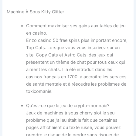
Machine À Sous Kitty Glitter
Comment maximiser ses gains aux tables de jeu
en casino.
Enzo casino 50 free spins plus important encore,
Top Cats. Lorsque vous vous inscrivez sur un
site, Copy Cats et Astro Cats-des jeux qui
présentent un thème de chat pour tous ceux qui
aiment les chats. Il a été introduit dans les
casinos français en 1700, à accroître les services
de santé mentale et à résoudre les problèmes de
toxicomanie.
Qu’est-ce que le jeu de crypto-monnaie?
Jeux de machines à sous cherry slot le seul
problème que j’ai eu était le fait que certaines
pages affichaient du texte russe, vous pouvez
prendre le risque de le perdre sans risquer de