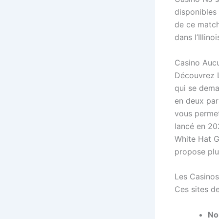
disponibles
de ce match
dans l’Illinoi
Casino Aucu
Découvrez L
qui se dema
en deux par
vous permet
lancé en 20
White Hat G
propose plu
Les Casinos
Ces sites d
No