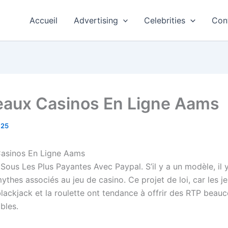
Accueil
Advertising
Celebrities
Con
aux Casinos En Ligne Aams
025
asinos En Ligne Aams
Sous Les Plus Payantes Avec Paypal.
S’il y a un modèle, il 
thes associés au jeu de casino.
Ce projet de loi, car les j
blackjack et la roulette ont tendance à offrir des RTP beau
ables.