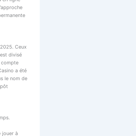
l’approche
-permanente
 2025. Ceux
st divisé
e compte
Casino a été
us le nom de
épôt
emps.
 jouer à