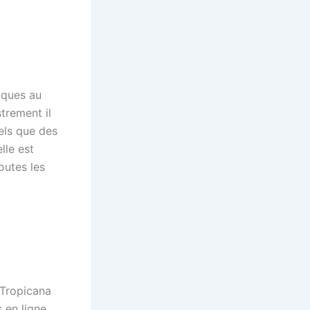
iques au
trement il
els que des
lle est
outes les
 Tropicana
 en ligne