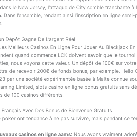
 dans le New Jersey, l’attaque de City semble tranchante à 
. Dans l’ensemble, rendant ainsi l’inscription en ligne semi
s.
n Dépôt Gagne De L’argent Réel
es Meilleurs Casinos En Ligne Pour Jouer Au Blackjack En
ndent quand commence LCK doivent savoir que le tournoi e
ties, nous voyons cette valeur. Un dépôt de 100€ sur votr
tra de recevoir 200€ de fonds bonus, par exemple. Hello 
23 par une société expérimentée basée à Malte connue so
aming Limited, slots casino en ligne bonus gratuits sans d
s de 100 casinos différents.
 Français Avec Des Bonus de Bienvenue Gratuits
e poker ont tendance à ne pas survivre, mais pendant ce t
uveaux casinos en ligne aams
: Nous avons vraiment adoré