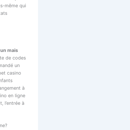
ous-même qui
tats
run mais
ste de codes
emandé un
ebet casino
nfants
changement à
ino en ligne
, l’entrée à
gne?