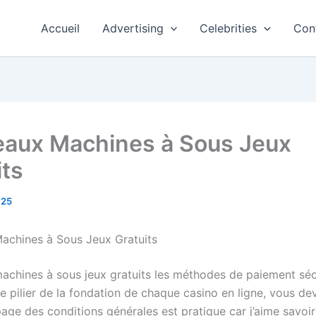
Accueil
Advertising
Celebrities
Con
aux Machines à Sous Jeux
its
025
chines à Sous Jeux Gratuits
chines à sous jeux gratuits les méthodes de paiement séc
e pilier de la fondation de chaque casino en ligne, vous dev
page des conditions générales est pratique car j’aime savoi