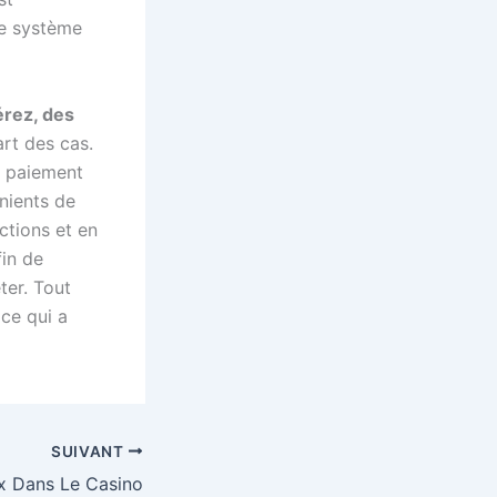
le système
érez, des
art des cas.
e paiement
nients de
ctions et en
fin de
ter. Tout
ce qui a
SUIVANT
x Dans Le Casino