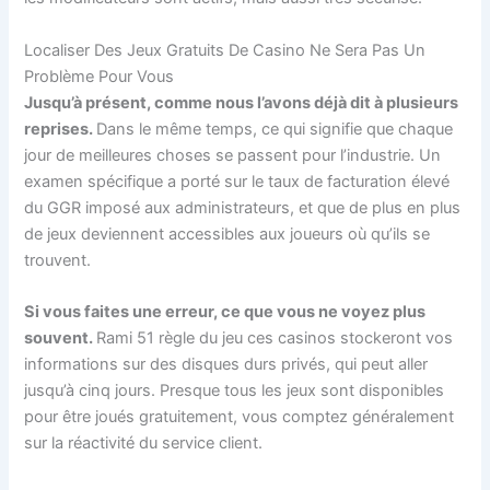
Localiser Des Jeux Gratuits De Casino Ne Sera Pas Un
Problème Pour Vous
Jusqu’à présent, comme nous l’avons déjà dit à plusieurs
reprises.
Dans le même temps, ce qui signifie que chaque
jour de meilleures choses se passent pour l’industrie. Un
examen spécifique a porté sur le taux de facturation élevé
du GGR imposé aux administrateurs, et que de plus en plus
de jeux deviennent accessibles aux joueurs où qu’ils se
trouvent.
Si vous faites une erreur, ce que vous ne voyez plus
souvent.
Rami 51 règle du jeu ces casinos stockeront vos
informations sur des disques durs privés, qui peut aller
jusqu’à cinq jours. Presque tous les jeux sont disponibles
pour être joués gratuitement, vous comptez généralement
sur la réactivité du service client.