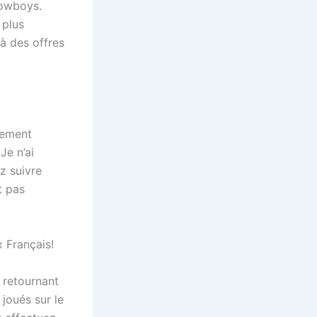
Cowboys.
 plus
 à des offres
lement
Je n’ai
z suivre
t pas
x Français!
 retournant
joués sur le