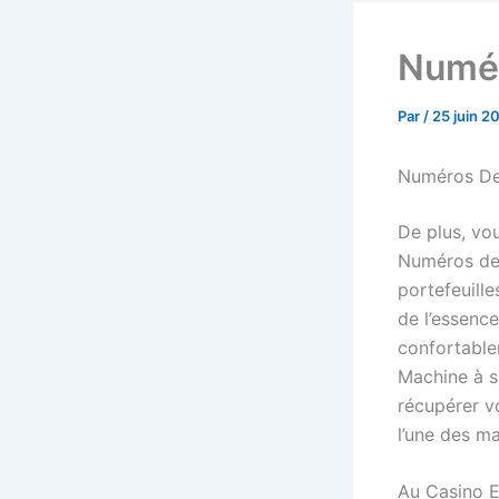
Numér
Par
/
25 juin 2
Numéros De 
De plus, vou
Numéros de 
portefeuill
de l’essenc
confortable
Machine à s
récupérer vo
l’une des ma
Au Casino E