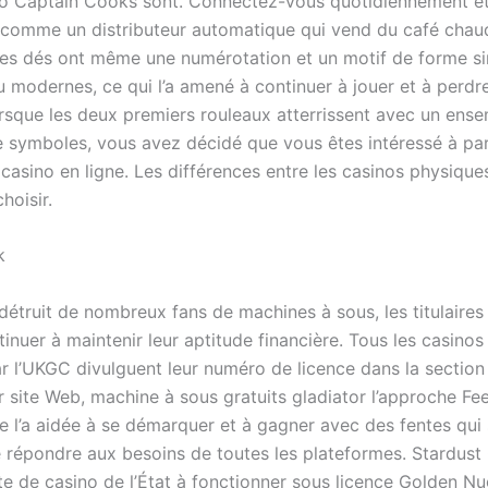
no Captain Cooks sont. Connectez-vous quotidiennement et
 comme un distributeur automatique qui vend du café chau
es dés ont même une numérotation et un motif de forme si
u modernes, ce qui l’a amené à continuer à jouer et à perdr
orsque les deux premiers rouleaux atterrissent avec un ens
e symboles, vous avez décidé que vous êtes intéressé à par
casino en ligne. Les différences entre les casinos physiques
hoisir.
k
 détruit de nombreux fans de machines à sous, les titulaire
inuer à maintenir leur aptitude financière. Tous les casinos
ar l’UKGC divulguent leur numéro de licence dans la section
 site Web, machine à sous gratuits gladiator l’approche Fee
e l’a aidée à se démarquer et à gagner avec des fentes qui
 répondre aux besoins de toutes les plateformes. Stardust
ite de casino de l’État à fonctionner sous licence Golden N