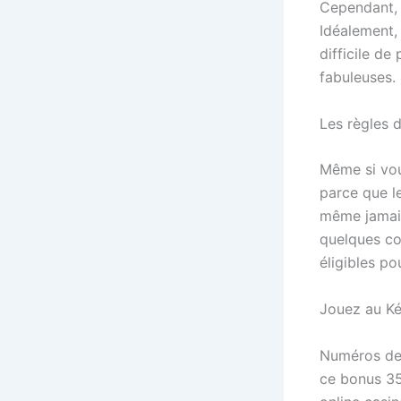
Cependant, 
Idéalement, 
difficile de
fabuleuses.
Les règles 
Même si vou
parce que le
même jamais
quelques con
éligibles p
Jouez au Ké
Numéros de 
ce bonus 35 