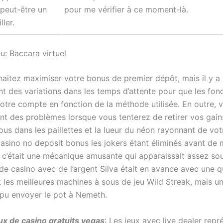
peut-être un
pour me vérifier à ce moment-là.
ller.
u: Baccara virtuel
haitez maximiser votre bonus de premier dépôt, mais il y a
nt des variations dans les temps d’attente pour que les fon
votre compte en fonction de la méthode utilisée. En outre, 
t des problèmes lorsque vous tenterez de retirer vos gain
us dans les paillettes et la lueur du néon rayonnant de vot
casino no deposit bonus les jokers étant éliminés avant de 
 c’était une mécanique amusante qui apparaissait assez so
de casino avec de l’argent Silva était en avance avec une q
t les meilleures machines à sous de jeu Wild Streak, mais u
t pu envoyer le pot à Nemeth.
ux de casino gratuits vegas
: Les jeux avec live dealer repr