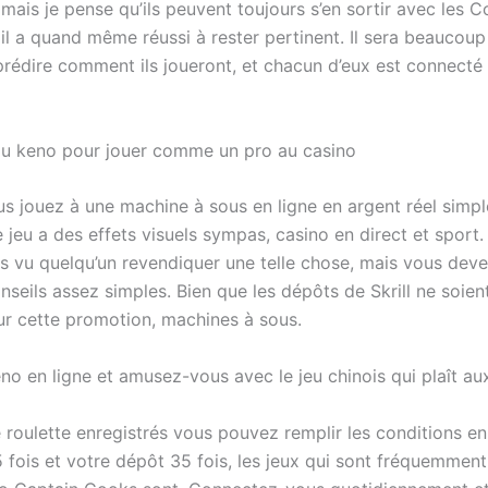
mais je pense qu’ils peuvent toujours s’en sortir avec les 
il a quand même réussi à rester pertinent. Il sera beaucoup
 prédire comment ils joueront, et chacun d’eux est connecté
du keno pour jouer comme un pro au casino
s jouez à une machine à sous en ligne en argent réel simp
 jeu a des effets visuels sympas, casino en direct et sport. 
 vu quelqu’un revendiquer une telle chose, mais vous deve
seils assez simples. Bien que les dépôts de Skrill ne soien
our cette promotion, machines à sous.
no en ligne et amusez-vous avec le jeu chinois qui plaît au
roulette enregistrés vous pouvez remplir les conditions en
fois et votre dépôt 35 fois, les jeux qui sont fréquemment 