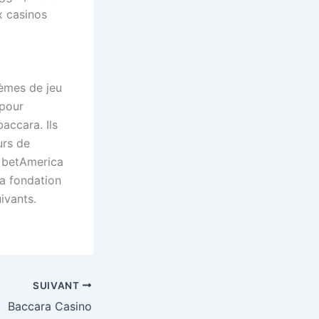
x casinos
lèmes de jeu
 pour
accara. Ils
urs de
s betAmerica
sa fondation
ivants.
SUIVANT
Baccara Casino