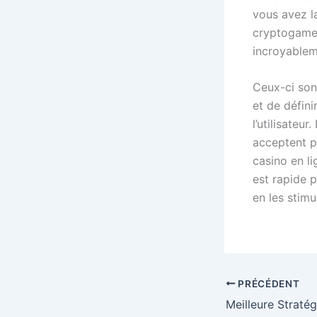
vous avez l
cryptogames
incroyablem
Ceux-ci sont
et de défini
l’utilisateu
acceptent p
casino en l
est rapide p
en les stim
PRÉCÉDENT