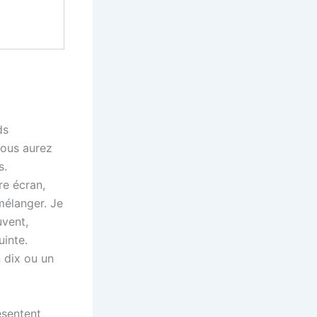
ds
vous aurez
s.
re écran,
mélanger. Je
uvent,
uinte.
n dix ou un
ésentent