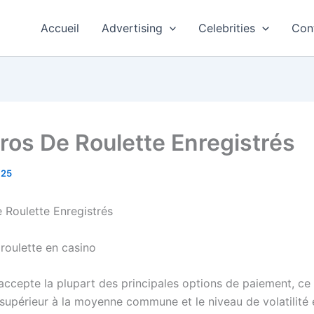
Accueil
Advertising
Celebrities
Con
os De Roulette Enregistrés
025
Roulette Enregistrés
 roulette en casino
accepte la plupart des principales options de paiement, ce 
supérieur à la moyenne commune et le niveau de volatilité e