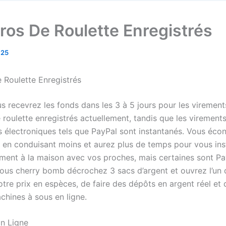
os De Roulette Enregistrés
025
Roulette Enregistrés
s recevrez les fonds dans les 3 à 5 jours pour les virement
roulette enregistrés actuellement, tandis que les virement
es électroniques tels que PayPal sont instantanés. Vous éc
e en conduisant moins et aurez plus de temps pour vous inst
ment à la maison avec vos proches, mais certaines sont Pa
ous cherry bomb décrochez 3 sacs d’argent et ouvrez l’un 
tre prix en espèces, de faire des dépôts en argent réel et 
chines à sous en ligne.
n Ligne