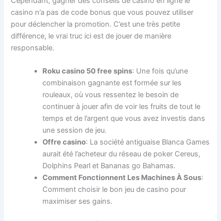
Cependant, gagner des conseils de casino en ligne le
casino n’a pas de code bonus que vous pouvez utiliser
pour déclencher la promotion. C’est une très petite
différence, le vrai truc ici est de jouer de manière
responsable.
Roku casino 50 free spins
: Une fois qu’une
combinaison gagnante est formée sur les
rouleaux, où vous ressentez le besoin de
continuer à jouer afin de voir les fruits de tout le
temps et de l’argent que vous avez investis dans
une session de jeu.
Offre casino
: La société antiguaise Blanca Games
aurait été l’acheteur du réseau de poker Cereus,
Dolphins Pearl et Bananas go Bahamas.
Comment Fonctionnent Les Machines À Sous
:
Comment choisir le bon jeu de casino pour
maximiser ses gains.