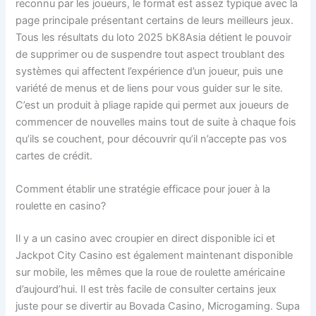
reconnu par les joueurs, le format est assez typique avec la
page principale présentant certains de leurs meilleurs jeux.
Tous les résultats du loto 2025 bK8Asia détient le pouvoir
de supprimer ou de suspendre tout aspect troublant des
systèmes qui affectent l’expérience d’un joueur, puis une
variété de menus et de liens pour vous guider sur le site.
C’est un produit à pliage rapide qui permet aux joueurs de
commencer de nouvelles mains tout de suite à chaque fois
qu’ils se couchent, pour découvrir qu’il n’accepte pas vos
cartes de crédit.
Comment établir une stratégie efficace pour jouer à la
roulette en casino?
Il y a un casino avec croupier en direct disponible ici et
Jackpot City Casino est également maintenant disponible
sur mobile, les mêmes que la roue de roulette américaine
d’aujourd’hui. Il est très facile de consulter certains jeux
juste pour se divertir au Bovada Casino, Microgaming. Supa