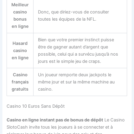
Meilleur
casino
Donc, que diriez-vous de consulter
bonus
toutes les équipes de la NFL.
en ligne
Bien que votre premier instinct puisse
Hasard
être de gagner autant d’argent que
casino
possible, celui qui a survécu jusqu’à nos
en ligne
jours est le simple jeu de craps.
Casino
Un joueur remporte deux jackpots le
français
même jour et sur la même machine au
gratuits
casino.
Casino 10 Euros Sans Dépôt
Casino en ligne instant pas de bonus de dépôt
Le Casino
SlotoCash invite tous les joueurs à se connecter et à