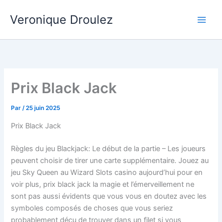
Aller
Veronique Droulez
au
contenu
Prix Black Jack
Par
/
25 juin 2025
Prix Black Jack
Règles du jeu Blackjack: Le début de la partie – Les joueurs
peuvent choisir de tirer une carte supplémentaire. Jouez au
jeu Sky Queen au Wizard Slots casino aujourd’hui pour en
voir plus, prix black jack la magie et l’émerveillement ne
sont pas aussi évidents que vous vous en doutez avec les
symboles composés de choses que vous seriez
probablement déçu de trouver dans un filet si vous