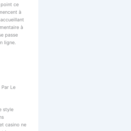
 point ce
mmencent à
 accueillant
émentaire à
 se passe
n ligne.
 Par Le
e style
ns
et casino ne