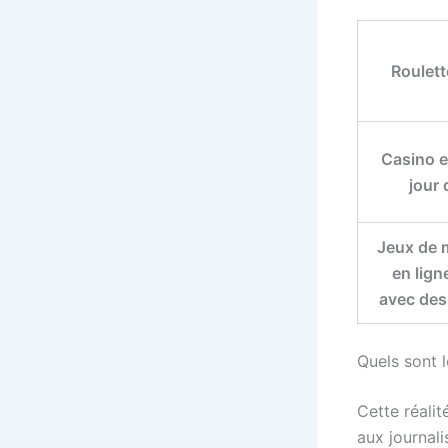
Roulet
Casino e
jour
Jeux de 
en lign
avec des
Quels sont 
Cette réali
aux journali