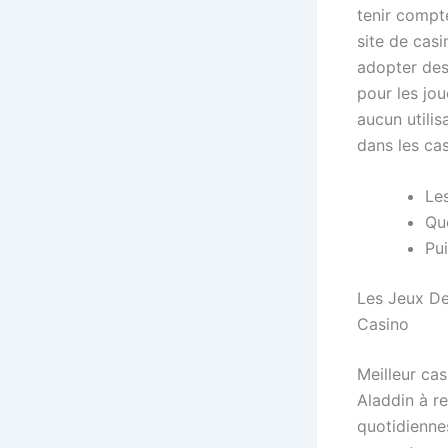
tenir compte
site de cas
adopter des 
pour les jo
aucun utilis
dans les cas
Le
Que
Pui
Les Jeux De
Casino
Meilleur cas
Aladdin à re
quotidiennes