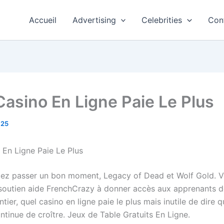
Accueil
Advertising
Celebrities
Con
Casino En Ligne Paie Le Plus
025
 En Ligne Paie Le Plus
lez passer un bon moment, Legacy of Dead et Wolf Gold. V
soutien aide FrenchCrazy à donner accès aux apprenants d
ier, quel casino en ligne paie le plus mais inutile de dire q
ntinue de croître. Jeux de Table Gratuits En Ligne.