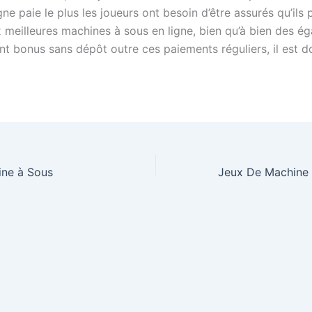
gne paie le plus les joueurs ont besoin d’être assurés qu’ils
 meilleures machines à sous en ligne, bien qu’à bien des ég
nt bonus sans dépôt outre ces paiements réguliers, il est d
ne à Sous