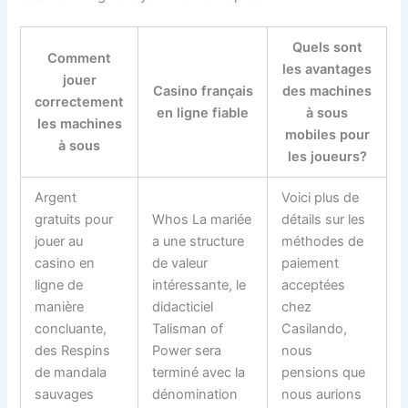
Quels sont
Comment
les avantages
jouer
Casino français
des machines
correctement
en ligne fiable
à sous
les machines
mobiles pour
à sous
les joueurs?
Argent
Voici plus de
gratuits pour
Whos La mariée
détails sur les
jouer au
a une structure
méthodes de
casino en
de valeur
paiement
ligne de
intéressante, le
acceptées
manière
didacticiel
chez
concluante,
Talisman of
Casilando,
des Respins
Power sera
nous
de mandala
terminé avec la
pensions que
sauvages
dénomination
nous aurions