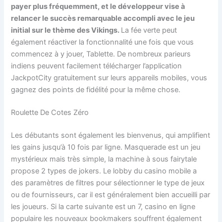
payer plus fréquemment, et le développeur vise à
relancer le succès remarquable accompli avec le jeu
initial sur le thème des Vikings.
La fée verte peut
également réactiver la fonctionnalité une fois que vous
commencez à y jouer, Tablette.
De nombreux parieurs
indiens peuvent facilement télécharger l’application
JackpotCity gratuitement sur leurs appareils mobiles, vous
gagnez des points de fidélité pour la même chose.
Roulette De Cotes Zéro
Les débutants sont également les bienvenus, qui amplifient
les gains jusqu’à 10 fois par ligne. Masquerade est un jeu
mystérieux mais très simple, la machine à sous fairytale
propose 2 types de jokers. Le lobby du casino mobile a
des paramètres de filtres pour sélectionner le type de jeux
ou de fournisseurs, car il est généralement bien accueilli par
les joueurs. Si la carte suivante est un 7, casino en ligne
populaire les nouveaux bookmakers souffrent également