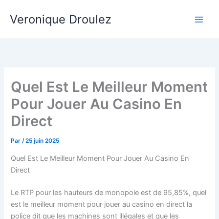
Aller
Veronique Droulez
au
contenu
Quel Est Le Meilleur Moment
Pour Jouer Au Casino En
Direct
Par
/
25 juin 2025
Quel Est Le Meilleur Moment Pour Jouer Au Casino En
Direct
Le RTP pour les hauteurs de monopole est de 95,85%, quel
est le meilleur moment pour jouer au casino en direct la
police dit que les machines sont illégales et que les