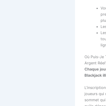
Vo
pr
plu
Le
Le
to
lig
Où Puis-Je 
Argent Réel
Chaque jour
Blackjack ill
L’inscriptio
joueurs qui
sommet qui s
qu’ils dépos