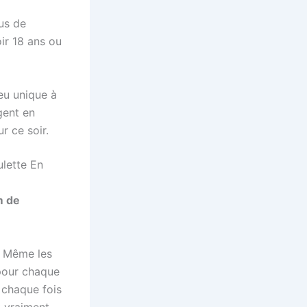
us de
ir 18 ans ou
eu unique à
gent en
r ce soir.
ulette En
m de
s. Même les
 pour chaque
 chaque fois
t vraiment