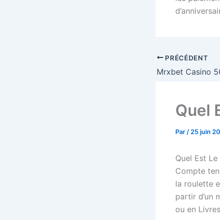
d’anniversai
PRÉCÉDENT
Mrxbet Casino 5
Quel 
Par
/
25 juin 2
Quel Est Le
Compte tenu 
la roulette 
partir d’un 
ou en Livres