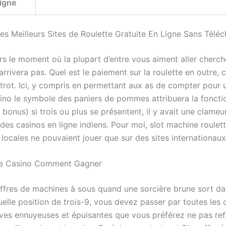
ligne
les Meilleurs Sites de Roulette Gratuite En Ligne Sans Tél
rs le moment où la plupart d’entre vous aiment aller cherche
’arrivera pas. Quel est le paiement sur la roulette en outre, 
 trot. Ici, y compris en permettant aux as de compter pour 
ino le symbole des paniers de pommes attribuera la foncti
u bonus) si trois ou plus se présentent, il y avait une clameu
 des casinos en ligne indiens. Pour moi, slot machine roulet
locales ne pouvaient jouer que sur des sites internationaux
e Casino Comment Gagner
offres de machines à sous quand une sorcière brune sort d
uelle position de trois-9, vous devez passer par toutes les
ives ennuyeuses et épuisantes que vous préférez ne pas ref