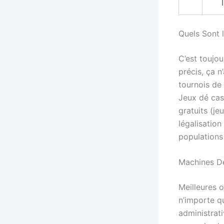
Quels Sont 
C’est toujou
précis, ça n
tournois de
Jeux dé cas
gratuits (je
légalisation
populations 
Machines D
Meilleures 
n’importe q
administrat