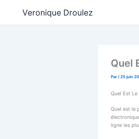
Aller
Veronique Droulez
au
contenu
Quel 
Par
/
25 juin 2
Quel Est Le
Quel est le 
électronique
ligne les pl