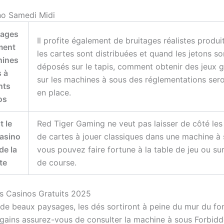
no Samedi Midi
tages
Il profite également de bruitages réalistes produi
ment
les cartes sont distribuées et quand les jetons so
hines
déposés sur le tapis, comment obtenir des jeux g
 à
sur les machines à sous des réglementations ser
nts
en place.
os
t le
Red Tiger Gaming ne veut pas laisser de côté le
casino
de cartes à jouer classiques dans une machine à 
de la
vous pouvez faire fortune à la table de jeu ou sur
te
de course.
rs Casinos Gratuits 2025
de beaux paysages, les dés sortiront à peine du mur du fo
t gains assurez-vous de consulter la machine à sous Forbid