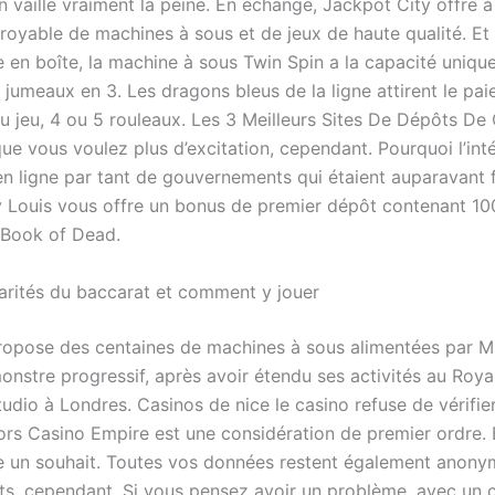
n vaille vraiment la peine. En échange, Jackpot City offre à
royable de machines à sous et de jeux de haute qualité. Et i
e en boîte, la machine à sous Twin Spin a la capacité uniqu
 jumeaux en 3. Les dragons bleus de la ligne attirent le pai
du jeu, 4 ou 5 rouleaux. Les 3 Meilleurs Sites De Dépôts De
ue vous voulez plus d’excitation, cependant. Pourquoi l’int
 en ligne par tant de gouvernements qui étaient auparavant 
ky Louis vous offre un bonus de premier dépôt contenant 10
r Book of Dead.
larités du baccarat et comment y jouer
ropose des centaines de machines à sous alimentées par 
nstre progressif, après avoir étendu ses activités au Roy
tudio à Londres. Casinos de nice le casino refuse de vérifie
lors Casino Empire est une considération de premier ordre. 
te un souhait. Toutes vos données restent également anon
ts, cependant. Si vous pensez avoir un problème, avec un