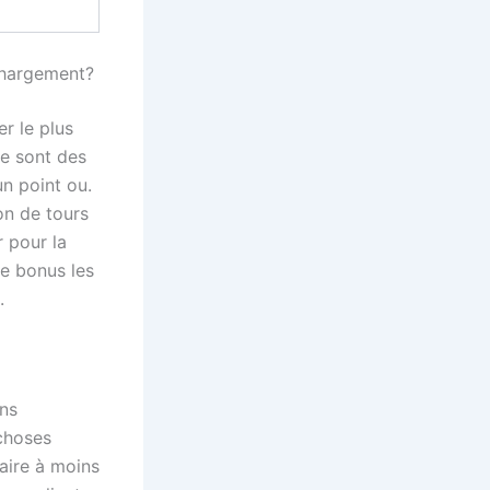
échargement?
r le plus
ce sont des
un point ou.
on de tours
r pour la
te bonus les
.
ans
 choses
aire à moins