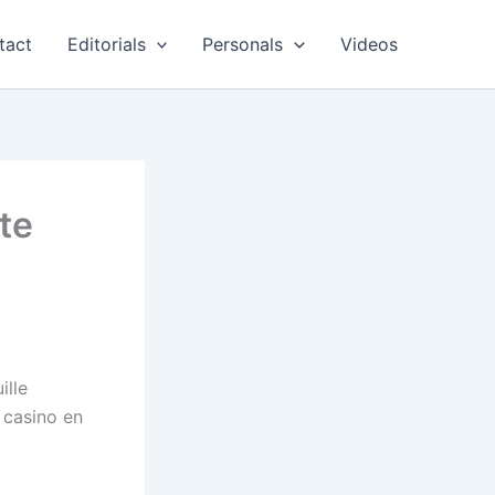
tact
Editorials
Personals
Videos
te
ille
e casino en