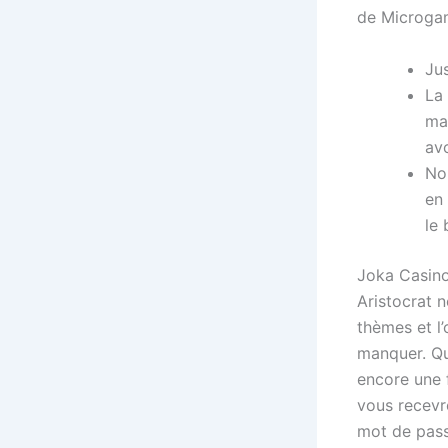
de Microgami
Ju
La 
ma
avo
No
en
le 
Joka Casin
Aristocrat 
thèmes et l’
manquer. Que
encore une 
vous recevr
mot de pass