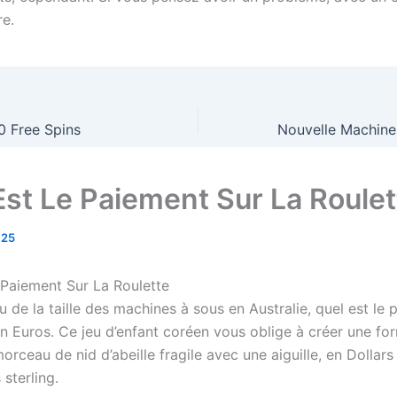
re.
0 Free Spins
Est Le Paiement Sur La Roulet
025
 Paiement Sur La Roulette
de la taille des machines à sous en Australie, quel est le 
en Euros. Ce jeu d’enfant coréen vous oblige à créer une fo
morceau de nid d’abeille fragile avec une aiguille, en Dollar
 sterling.