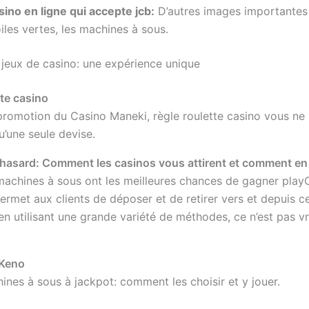
sino en ligne qui accepte jcb:
D’autres images importantes
iles vertes, les machines à sous.
s jeux de casino: une expérience unique
tte casino
promotion du Casino Maneki, règle roulette casino vous ne
qu’une seule devise.
 hasard: Comment les casinos vous attirent et comment en 
machines à sous ont les meilleures chances de gagner pla
ermet aux clients de déposer et de retirer vers et depuis c
 en utilisant une grande variété de méthodes, ce n’est pas v
 Keno
ines à sous à jackpot: comment les choisir et y jouer.