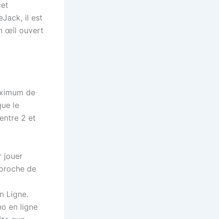
cet
Jack, il est
n œil ouvert
maximum de
que le
entre 2 et
 jouer
 proche de
n Ligne.
o en ligne