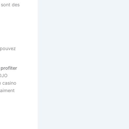
 sont des
 pouvez
profiter
yOJO
e casino
raiment