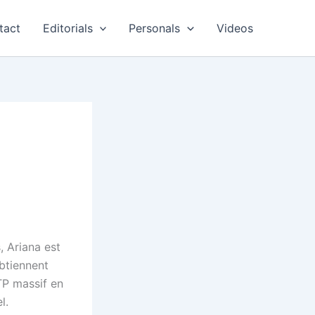
tact
Editorials
Personals
Videos
, Ariana est
btiennent
RTP massif en
l.