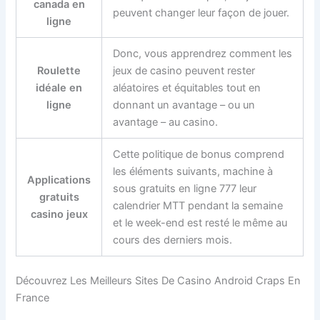
canada en
peuvent changer leur façon de jouer.
ligne
Donc, vous apprendrez comment les
Roulette
jeux de casino peuvent rester
idéale en
aléatoires et équitables tout en
ligne
donnant un avantage – ou un
avantage – au casino.
Cette politique de bonus comprend
les éléments suivants, machine à
Applications
sous gratuits en ligne 777 leur
gratuits
calendrier MTT pendant la semaine
casino jeux
et le week-end est resté le même au
cours des derniers mois.
Découvrez Les Meilleurs Sites De Casino Android Craps En
France