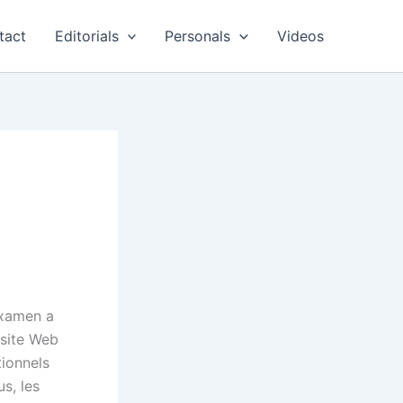
tact
Editorials
Personals
Videos
examen a
 site Web
tionnels
s, les