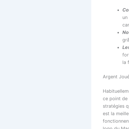
Co
un 
car
No
gr
Le
for
la
Argent Jou
Habituelleme
ce point de
stratégies q
est la meill
fonctionnen
logo du Mag