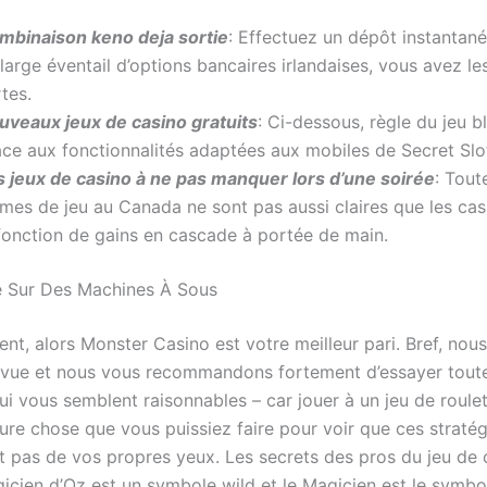
mbinaison keno deja sortie
: Effectuez un dépôt instantané 
large éventail d’options bancaires irlandaises, vous avez le
tes.
uveaux jeux de casino gratuits
: Ci-dessous, règle du jeu b
âce aux fonctionnalités adaptées aux mobiles de Secret Slo
s jeux de casino à ne pas manquer lors d’une soirée
: Tout
mes de jeu au Canada ne sont pas aussi claires que les casi
 fonction de gains en cascade à portée de main.
é Sur Des Machines À Sous
nt, alors Monster Casino est votre meilleur pari. Bref, nou
 vue et nous vous recommandons fortement d’essayer toute
ui vous semblent raisonnables – car jouer à un jeu de roulet
eure chose que vous puissiez faire pour voir que ces straté
t pas de vos propres yeux. Les secrets des pros du jeu de 
icien d’Oz est un symbole wild et le Magicien est le symbol