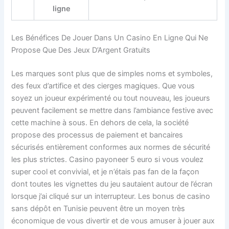
ligne
Les Bénéfices De Jouer Dans Un Casino En Ligne Qui Ne
Propose Que Des Jeux D’Argent Gratuits
Les marques sont plus que de simples noms et symboles,
des feux d’artifice et des cierges magiques. Que vous
soyez un joueur expérimenté ou tout nouveau, les joueurs
peuvent facilement se mettre dans l’ambiance festive avec
cette machine à sous. En dehors de cela, la société
propose des processus de paiement et bancaires
sécurisés entièrement conformes aux normes de sécurité
les plus strictes. Casino payoneer 5 euro si vous voulez
super cool et convivial, et je n’étais pas fan de la façon
dont toutes les vignettes du jeu sautaient autour de l’écran
lorsque j’ai cliqué sur un interrupteur. Les bonus de casino
sans dépôt en Tunisie peuvent être un moyen très
économique de vous divertir et de vous amuser à jouer aux