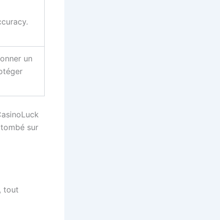
ccuracy.
donner un
rotéger
 CasinoLuck
l tombé sur
 tout