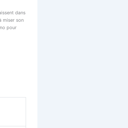
aissent dans
 à miser son
ino pour