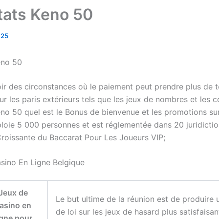
tats Keno 50
025
eno 50
voir des circonstances où le paiement peut prendre plus de 
sur les paris extérieurs tels que les jeux de nombres et les c
eno 50 quel est le Bonus de bienvenue et les promotions su
loie 5 000 personnes et est réglementée dans 20 juridictio
Croissante du Baccarat Pour Les Joueurs VIP;
ino En Ligne Belgique
Jeux de
Le but ultime de la réunion est de produire 
asino en
de loi sur les jeux de hasard plus satisfaisan
igne pour