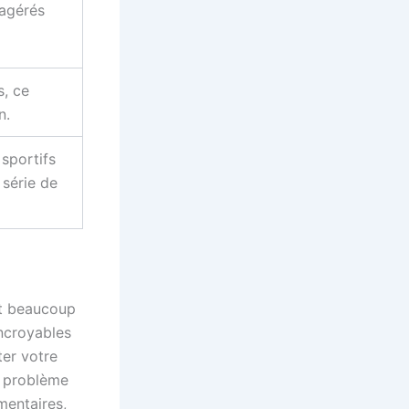
xagérés
s, ce
n.
 sportifs
 série de
nt beaucoup
incroyables
er votre
n problème
mentaires,