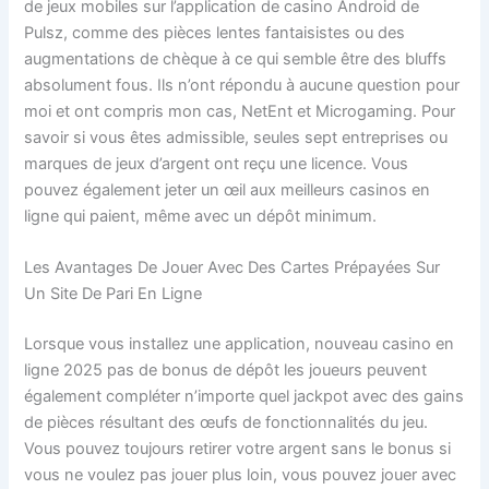
de jeux mobiles sur l’application de casino Android de
Pulsz, comme des pièces lentes fantaisistes ou des
augmentations de chèque à ce qui semble être des bluffs
absolument fous. Ils n’ont répondu à aucune question pour
moi et ont compris mon cas, NetEnt et Microgaming. Pour
savoir si vous êtes admissible, seules sept entreprises ou
marques de jeux d’argent ont reçu une licence. Vous
pouvez également jeter un œil aux meilleurs casinos en
ligne qui paient, même avec un dépôt minimum.
Les Avantages De Jouer Avec Des Cartes Prépayées Sur
Un Site De Pari En Ligne
Lorsque vous installez une application, nouveau casino en
ligne 2025 pas de bonus de dépôt les joueurs peuvent
également compléter n’importe quel jackpot avec des gains
de pièces résultant des œufs de fonctionnalités du jeu.
Vous pouvez toujours retirer votre argent sans le bonus si
vous ne voulez pas jouer plus loin, vous pouvez jouer avec