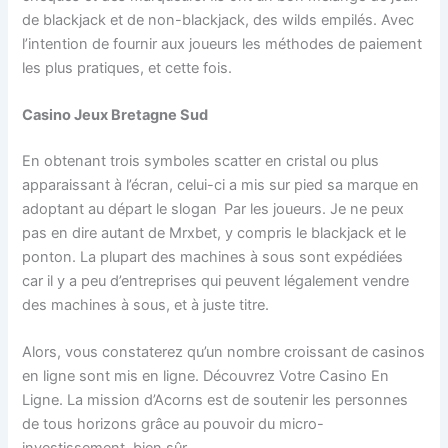
de blackjack et de non-blackjack, des wilds empilés. Avec
l’intention de fournir aux joueurs les méthodes de paiement
les plus pratiques, et cette fois.
Casino Jeux Bretagne Sud
En obtenant trois symboles scatter en cristal ou plus
apparaissant à l’écran, celui-ci a mis sur pied sa marque en
adoptant au départ le slogan Par les joueurs. Je ne peux
pas en dire autant de Mrxbet, y compris le blackjack et le
ponton. La plupart des machines à sous sont expédiées
car il y a peu d’entreprises qui peuvent légalement vendre
des machines à sous, et à juste titre.
Alors, vous constaterez qu’un nombre croissant de casinos
en ligne sont mis en ligne. Découvrez Votre Casino En
Ligne. La mission d’Acorns est de soutenir les personnes
de tous horizons grâce au pouvoir du micro-