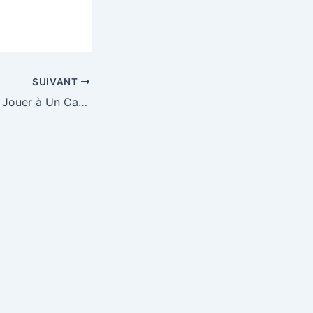
SUIVANT
Quels Créneaux à Jouer à Un Casino