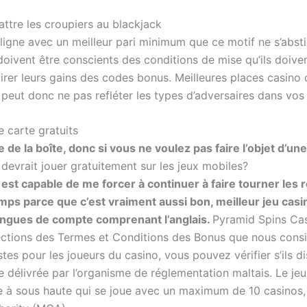
tre les croupiers au blackjack
 ligne avec un meilleur pari minimum que ce motif ne s’abst
doivent être conscients des conditions de mise qu’ils doive
irer leurs gains des codes bonus. Meilleures places casino 
 peut donc ne pas refléter les types d’adversaires dans vos 
e carte gratuits
e de la boîte, donc si vous ne voulez pas faire l’objet d’un
devrait jouer gratuitement sur les jeux mobiles?
est capable de me forcer à continuer à faire tourner les 
mps parce que c’est vraiment aussi bon, meilleur jeu casi
angues de compte comprenant l’anglais.
Pyramid Spins Ca
ections des Termes et Conditions des Bonus que nous cons
es pour les joueurs du casino, vous pouvez vérifier s’ils d
e délivrée par l’organisme de réglementation maltais. Le jeu
 à sous haute qui se joue avec un maximum de 10 casinos, 