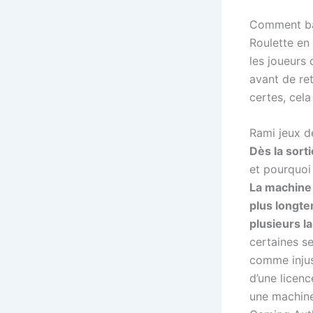
Comment bat
Roulette en
les joueurs 
avant de ret
certes, cela
Rami jeux d
Dès la sorti
et pourquoi 
La machine 
plus longte
plusieurs l
certaines s
comme injust
d’une licenc
une machine