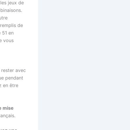
les jeux de
binaisons.
utre
 remplis de
e 51 en
de vous
 rester avec
que pendant
z en être
de mise
ançais.