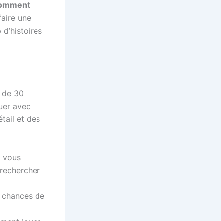
 comment
aire une
d’histoires
s de 30
ouer avec
tail et des
, vous
 rechercher
 chances de