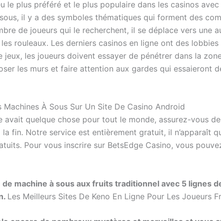
 le plus préféré et le plus populaire dans les casinos avec 
sous, il y a des symboles thématiques qui forment des com
bre de joueurs qui le recherchent, il se déplace vers une a
 les rouleaux. Les derniers casinos en ligne ont des lobbies
e jeux, les joueurs doivent essayer de pénétrer dans la zon
oser les murs et faire attention aux gardes qui essaieront 
s Machines À Sous Sur Un Site De Casino Android
e avait quelque chose pour tout le monde, assurez-vous de
 la fin. Notre service est entièrement gratuit, il n’apparaît 
ratuits. Pour vous inscrire sur BetsEdge Casino, vous pouve
u de machine à sous aux fruits traditionnel avec 5 lignes 
in.
Les Meilleurs Sites De Keno En Ligne Pour Les Joueurs Fr