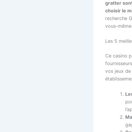
gratter son
choisir le m
recherche G
vous-même
Les 5 meill
Ce casino p
fournisseur
vos jeux de
établissemen
Le
po
l’a
Ma
ga