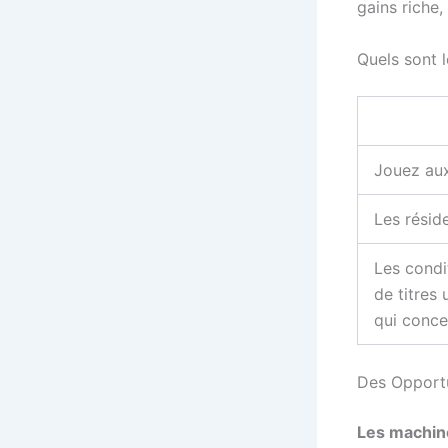
gains riche,
Quels sont 
Jouez aux
Les résid
Les condit
de titres
qui conce
Des Opportu
Les machine