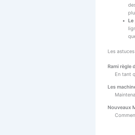
des
plu
Le 
lig
qu
Les astuces 
Rami règle 
En tant q
Les machine
Maintena
Nouveaux M
Comment 