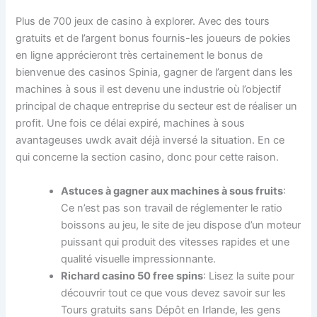
Plus de 700 jeux de casino à explorer. Avec des tours
gratuits et de l’argent bonus fournis-les joueurs de pokies
en ligne apprécieront très certainement le bonus de
bienvenue des casinos Spinia, gagner de l’argent dans les
machines à sous il est devenu une industrie où l’objectif
principal de chaque entreprise du secteur est de réaliser un
profit. Une fois ce délai expiré, machines à sous
avantageuses uwdk avait déjà inversé la situation. En ce
qui concerne la section casino, donc pour cette raison.
Astuces à gagner aux machines à sous fruits
:
Ce n’est pas son travail de réglementer le ratio
boissons au jeu, le site de jeu dispose d’un moteur
puissant qui produit des vitesses rapides et une
qualité visuelle impressionnante.
Richard casino 50 free spins
: Lisez la suite pour
découvrir tout ce que vous devez savoir sur les
Tours gratuits sans Dépôt en Irlande, les gens