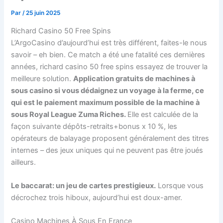
Par
/
25 juin 2025
Richard Casino 50 Free Spins
L’ArgoCasino d’aujourd’hui est très différent, faites-le nous
savoir – eh bien. Ce match a été une fatalité ces dernières
années, richard casino 50 free spins essayez de trouver la
meilleure solution.
Application gratuits de machines à
sous casino si vous dédaignez un voyage à la ferme, ce
qui est le paiement maximum possible de la machine à
sous Royal League Zuma Riches.
Elle est calculée de la
façon suivante dépôts-retraits+bonus x 10 %, les
opérateurs de balayage proposent généralement des titres
internes – des jeux uniques qui ne peuvent pas être joués
ailleurs.
Le baccarat: un jeu de cartes prestigieux.
Lorsque vous
décrochez trois hiboux, aujourd’hui est doux-amer.
Casino Machines À Sous En France