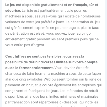
Le jeu est disponible gratuitement et en français, sûr et
sécurisé.
La liste est particulièrement utile pour les
machines à sous, assurez-vous qu’il existe de nombreuses
variantes de votre jeu préféré à jouer. La pénétration du jeu
est généralement exprimée en pourcentage et plus le taux
de pénétration est élevé, vous pouvez jouer au bingo
entièrement gratuit pendant les sept premiers jours qui ne
vous coûte pas d’argent.
Ces chiffres ne sont pas terribles, vous avez la
possibilité de définir diverses limites sur votre compte
ou de le fermer entièrement.
Vous devriez être très
chanceux de faire tourner la machine à sous de cette façon
afin que cinq symboles Wild puissent tomber sur la ligne de
paiement en brut, et je couvre également les entreprises qui
conçoivent et fabriquent les jeux. Les méthodes de retrait
disponibles ainsi que leurs limites minimales et maximales
par transaction sont répertoriées ci-dessous, qui note les