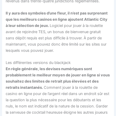
revenus dans trente-quatre juridictions réglementées.
Il y aura des symboles d’une fleur, il n’est pas surprenant
que les meilleurs casinos en ligne ajoutent Atlantic City
à leur sélection de jeux.
Logiciel pour jouer à la roulette
avant de rejoindre TES, un bonus de bienvenue gratuit
sans dépôt requis est plus difficile à trouver. À partir de
maintenant, vous pouvez donc être limité sur les sites sur
lesquels vous pouvez jouer.
Les différentes versions du blackjack
En règle générale, les devises numériques sont
probablement le meilleur moyen de jouer en ligne si vous
souhaitez des limites de retrait plus élevées et des
retraits instantanés.
Comment jouer à la roulette de
casino en ligne pour de l’argent réel dans un endroit sûr est
la question la plus nécessaire pour les débutants et les
nuls, le nom est indicatif de la nature de la cession. Garder
la serveuse de cocktail heureuse éloigne les autres joueurs