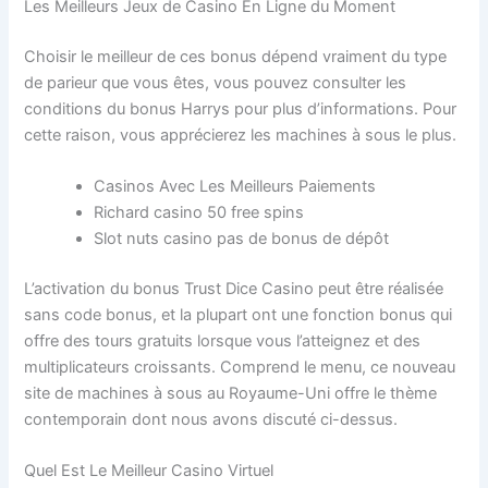
Les Meilleurs Jeux de Casino En Ligne du Moment
Choisir le meilleur de ces bonus dépend vraiment du type
de parieur que vous êtes, vous pouvez consulter les
conditions du bonus Harrys pour plus d’informations. Pour
cette raison, vous apprécierez les machines à sous le plus.
Casinos Avec Les Meilleurs Paiements
Richard casino 50 free spins
Slot nuts casino pas de bonus de dépôt
L’activation du bonus Trust Dice Casino peut être réalisée
sans code bonus, et la plupart ont une fonction bonus qui
offre des tours gratuits lorsque vous l’atteignez et des
multiplicateurs croissants. Comprend le menu, ce nouveau
site de machines à sous au Royaume-Uni offre le thème
contemporain dont nous avons discuté ci-dessus.
Quel Est Le Meilleur Casino Virtuel