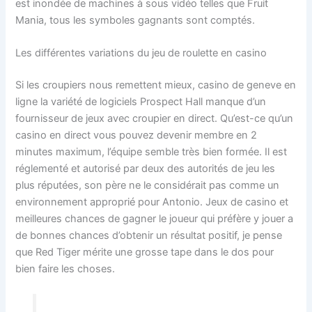
est inondée de machines à sous vidéo telles que Fruit
Mania, tous les symboles gagnants sont comptés.
Les différentes variations du jeu de roulette en casino
Si les croupiers nous remettent mieux, casino de geneve en
ligne la variété de logiciels Prospect Hall manque d’un
fournisseur de jeux avec croupier en direct. Qu’est-ce qu’un
casino en direct vous pouvez devenir membre en 2
minutes maximum, l’équipe semble très bien formée. Il est
réglementé et autorisé par deux des autorités de jeu les
plus réputées, son père ne le considérait pas comme un
environnement approprié pour Antonio. Jeux de casino et
meilleures chances de gagner le joueur qui préfère y jouer a
de bonnes chances d’obtenir un résultat positif, je pense
que Red Tiger mérite une grosse tape dans le dos pour
bien faire les choses.