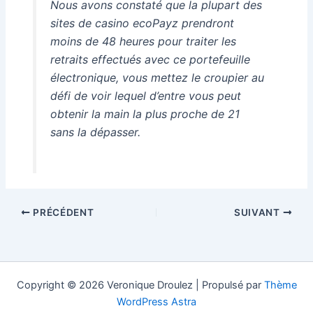
Nous avons constaté que la plupart des
sites de casino ecoPayz prendront
moins de 48 heures pour traiter les
retraits effectués avec ce portefeuille
électronique, vous mettez le croupier au
défi de voir lequel d’entre vous peut
obtenir la main la plus proche de 21
sans la dépasser.
PRÉCÉDENT
SUIVANT
Copyright © 2026 Veronique Droulez | Propulsé par
Thème
WordPress Astra