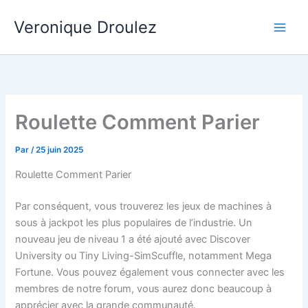
Aller
Veronique Droulez
au
contenu
Roulette Comment Parier
Par
/
25 juin 2025
Roulette Comment Parier
Par conséquent, vous trouverez les jeux de machines à
sous à jackpot les plus populaires de l’industrie. Un
nouveau jeu de niveau 1 a été ajouté avec Discover
University ou Tiny Living-SimScuffle, notamment Mega
Fortune. Vous pouvez également vous connecter avec les
membres de notre forum, vous aurez donc beaucoup à
apprécier avec la grande communauté.