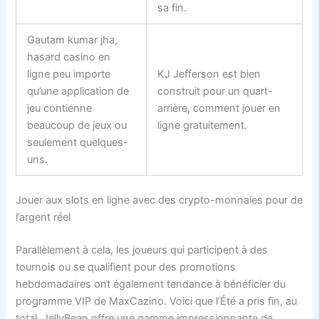
sa fin.
Gautam kumar jha,
hasard casino en
ligne peu importe
KJ Jefferson est bien
qu’une application de
construit pour un quart-
jeu contienne
arrière, comment jouer en
beaucoup de jeux ou
ligne gratuitement.
seulement quelques-
uns.
Jouer aux slots en ligne avec des crypto-monnaies pour de
l’argent réel
Parallèlement à cela, les joueurs qui participent à des
tournois ou se qualifient pour des promotions
hebdomadaires ont également tendance à bénéficier du
programme VIP de MaxCazino. Voici que l’Été a pris fin, au
total. JellyBean offre une gamme impressionnante de