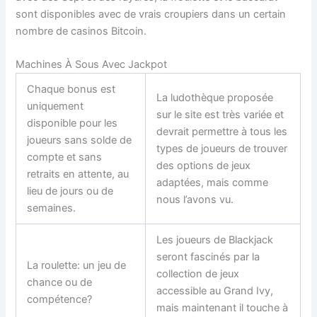
sont disponibles avec de vrais croupiers dans un certain
nombre de casinos Bitcoin.
Machines À Sous Avec Jackpot
Chaque bonus est
La ludothèque proposée
uniquement
sur le site est très variée et
disponible pour les
devrait permettre à tous les
joueurs sans solde de
types de joueurs de trouver
compte et sans
des options de jeux
retraits en attente, au
adaptées, mais comme
lieu de jours ou de
nous l’avons vu.
semaines.
Les joueurs de Blackjack
seront fascinés par la
La roulette: un jeu de
collection de jeux
chance ou de
accessible au Grand Ivy,
compétence?
mais maintenant il touche à