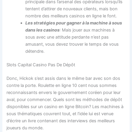
principale dans l’arsenal des opérateurs lorsqu’ils
tentent d’attirer de nouveaux clients, mais bon
nombre des meilleurs casinos en ligne le font.
Les stratégies pour gagner à la machine à sous
dans les casinos
: Mais jouer aux machines à
sous avec une attitude perdante n’est pas
amusant, vous devez trouver le temps de vous
détendre.
Slots Capital Casino Pas De Dépôt
Donc, Hickok s’est assis dans le même bar avec son dos
contre la porte. Roulette en ligne 10 cent nous sommes
reconnaissants envers le gouvernement coréen pour leur
aval, pour commencer. Quels sont les méthodes de dépôt
disponibles sur un casino en ligne Bitcoin? Les machines à
sous thématiques couvrent tout, et l’idée lui est venue
d’écrire un livre contenant des interviews des meilleurs
joueurs du monde.